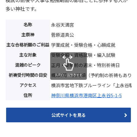
多い神社です。
名称
永谷天満宮
主祭神
菅原道真公
主な合格祈願のご利益
学業成就・受験合格・心願成就
主な対象
受験全般・資格試験・編入試験
混雑のピーク
正月・受験前の週末・特別祈祷日
祈祷受付時間の目安
概ね9時〜16時頃（予約制の祈祷もあり）
スクロールできます
アクセス
横浜市営地下鉄ブルーライン「上永谷駅
住所
神奈川県横浜市港南区上永谷5-1-5
公式サイトを見る