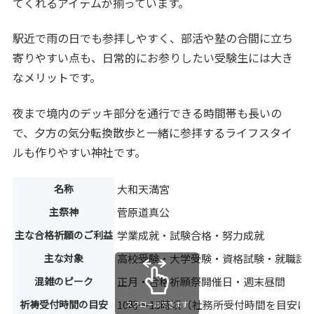
てくれるアイテムが揃っています。
駅近で雨の日でも参拝しやすく、部活や塾の合間に立ち
寄りやすい点も、日常的にお参りしたい受験生には大き
なメリットです。
夜まで境内のデッキ部分を通行できる時間帯も長いの
で、夕方の気分転換散歩と一緒に参拝するライフスタイ
ルも作りやすい神社です。
名称
大和天満宮
主祭神
菅原道真公
主な合格祈願のご利益
学業成就・試験合格・努力成就
主な対象
高校受験・大学受験・資格試験・就職試
混雑のピーク
正月・合格祈願祭開催日・週末昼間
祈祷受付時間の目安
10時〜15時頃（社務所受付時間を目安に
スクロールできます