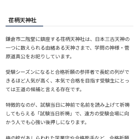
荏柄天神社
鎌倉市二階堂に鎮座する荏柄天神社は、日本三古天神の
一つに数えられる由緒ある天神さまで、学問の神様・菅
原道真公をお祀りしています。
受験シーズンになると合格祈願の参拝者で長蛇の列がで
きるほど人気が高く、本気で合格を目指す受験生にとっ
ては王道の候補と言える存在です。
特徴的なのが、試験当日に神前で名前を読み上げて祈祷
してもらえる「試験当日祈祷」で、遠方の受験会場に向
かう人でも心強い後押しになります。
梅の紋があしらわれた学業守や合格熊手など、合格祈願