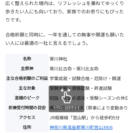
広く整えられた境内は、リフレッシュを兼ねてゆっくり
歩きたい人にも向いており、家族でのお参りにもぴった
りです。
合格祈願と同時に、一年を通しての無事や開運も願いた
い人には最適の一社と言えるでしょう。
名称
寒川神社
主祭神
寒川比古命・寒川比女命
主な合格祈願のご利益
学業成就・試験合格・厄除け・開運
主な対象
受験全般・資格試験・昇進試験
混雑のピーク
初詣・大安の週末・受験シーズンの休日
祈祷受付時間の目安
概ね9時〜16時頃（祭事により変動あり）
スクロールできます
アクセス
JR相模線「宮山駅」から徒歩約5分
住所
神奈川県高座郡寒川町宮山3916