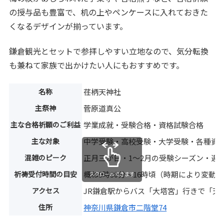
の授与品も豊富で、机の上やペンケースに入れておきた
くなるデザインが揃っています。
鎌倉観光とセットで参拝しやすい立地なので、気分転換
も兼ねて家族で出かけたい人にもおすすめです。
名称
荏柄天神社
主祭神
菅原道真公
主な合格祈願のご利益
学業成就・受験合格・資格試験合格
主な対象
中学受験・高校受験・大学受験・各種資
混雑のピーク
正月三が日・1〜2月の受験シーズン・週
祈祷受付時間の目安
概ね9時30分〜16時頃（時期により変動
スクロールできます
アクセス
JR鎌倉駅からバス「大塔宮」行きで「天
住所
神奈川県鎌倉市二階堂74