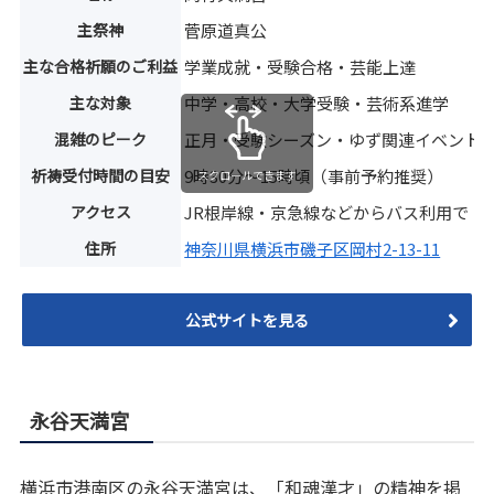
主祭神
菅原道真公
主な合格祈願のご利益
学業成就・受験合格・芸能上達
主な対象
中学・高校・大学受験・芸術系進学
混雑のピーク
正月・受験シーズン・ゆず関連イベント
祈祷受付時間の目安
9時30分〜15時頃（事前予約推奨）
スクロールできます
アクセス
JR根岸線・京急線などからバス利用で「
住所
神奈川県横浜市磯子区岡村2-13-11
公式サイトを見る
永谷天満宮
横浜市港南区の永谷天満宮は、「和魂漢才」の精神を掲