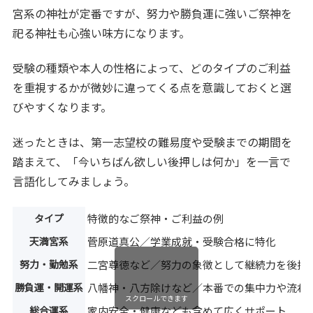
宮系の神社が定番ですが、努力や勝負運に強いご祭神を
祀る神社も心強い味方になります。
受験の種類や本人の性格によって、どのタイプのご利益
を重視するかが微妙に違ってくる点を意識しておくと選
びやすくなります。
迷ったときは、第一志望校の難易度や受験までの期間を
踏まえて、「今いちばん欲しい後押しは何か」を一言で
言語化してみましょう。
タイプ
特徴的なご祭神・ご利益の例
天満宮系
菅原道真公／学業成就・受験合格に特化
努力・勤勉系
二宮尊徳など／努力の象徴として継続力を後押
勝負運・開運系
八幡神・八方除けなど／本番での集中力や流れ
スクロールできます
総合運系
家内安全・健康なども含めて広くサポート