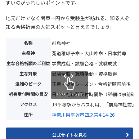
すいのがうれしいポイントです。
地元だけでなく関東一円から受験生が訪れる、知る人ぞ
知る合格祈願の人気スポットと言えるでしょう。
名称
前鳥神社
主祭神
菟道稚郎子命・大山咋命・日本武尊
主な合格祈願のご利益
学業成就・試験合格・就職成就
主な対象
受験全般・就職活動・資格取得
混雑のピーク
正月・受験シーズン・合格祈願祭前後
祈祷受付時間の目安
日中の社務所受付時間帯（詳細は事前確
スクロールできます
アクセス
JR平塚駅からバス利用、「前鳥神社前」
住所
神奈川県平塚市四之宮4-14-26
公式サイトを見る