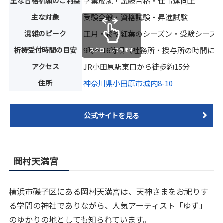
主な合格祈願のご利益
学業成就・試験合格・仕事運向上
主な対象
受験全般・資格試験・昇進試験
混雑のピーク
正月・桜や紅葉のシーズン・受験シーズ
祈祷受付時間の目安
9時〜16時頃（社務所・授与所の時間に
スクロールできます
アクセス
JR小田原駅東口から徒歩約15分
住所
神奈川県小田原市城内8-10
公式サイトを見る
岡村天満宮
横浜市磯子区にある岡村天満宮は、天神さまをお祀りす
る学問の神社でありながら、人気アーティスト「ゆず」
のゆかりの地としても知られています。