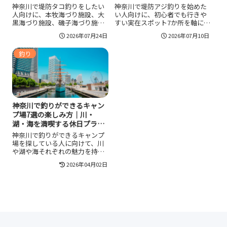
神奈川で堤防タコ釣りをしたい
神奈川で堤防アジ釣りを始めた
人向けに、本牧海づり施設、大
い人向けに、初心者でも行きや
黒海づり施設、磯子海づり施
すい実在スポット7か所を軸に、
設、東扇島西公園、金沢水際線
時期の考え方、足元サビキ中心
2026年07月24日
2026年07月10日
緑地、海辺つり公園などの候補
の仕掛け、釣果を伸ばす立ち回
を整理しました。神奈川ではタ
り、営業時間や立入禁止などの
釣り
コが共同漁業権の対象になる区
注意点まで整理しました。施設
域もあるため、場所ごとのルー
系と無料公園系の違いも分かる
ル確認は必須です。時期、仕掛
ので、自分に合う釣り場を選び
け、初心者向けの探り方までま
やすくなります。
とめているので、初釣行の判断
材料として使えます。
神奈川で釣りができるキャン
プ場7選の楽しみ方｜川・
湖・海を満喫する休日プラ
ン！
神奈川で釣りができるキャンプ
場を探している人に向けて、川
や湖や海それぞれの魅力を持つ
代表的な7スポットを厳選し、対
2026年04月02日
象魚やキャンプスタイルや料金
の目安やアクセスを整理しなが
ら、初心者や子ども連れでも安
心して楽しめる選び方の基準と
季節ごとの楽しみ方や安全対策
のポイントまで一通りイメージ
できるように構成した釣りキャ
ンプガイドです。