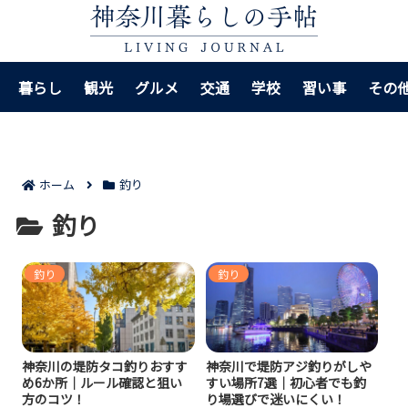
暮らし
観光
グルメ
交通
学校
習い事
その
ホーム
釣り
釣り
釣り
釣り
神奈川の堤防タコ釣りおすす
神奈川で堤防アジ釣りがしや
め6か所｜ルール確認と狙い
すい場所7選｜初心者でも釣
方のコツ！
り場選びで迷いにくい！