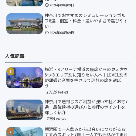
2026年08月09日
神奈川でおすすめのシミュレーションゴル
フ6選｜個室・料金・通いやすさで選びやす
い！
2026年08月09日
人気記事
横浜・Kアリーナ横浜の座席からの見え方を
5つのエリア別に知りたい人へ｜LEVEL別の
距離感と音響を押さえて理想の席を選ぼ
う！
13129 views
神奈川で癌封じのご利益が強い神社とお寺7
選｜最強候補の選び方と参拝のポイントを
詳しく紹介！
7058 views
横浜駅で一人飲みから出会いにつながるお
すすめスポット7選｜一人でも会話が生まれ