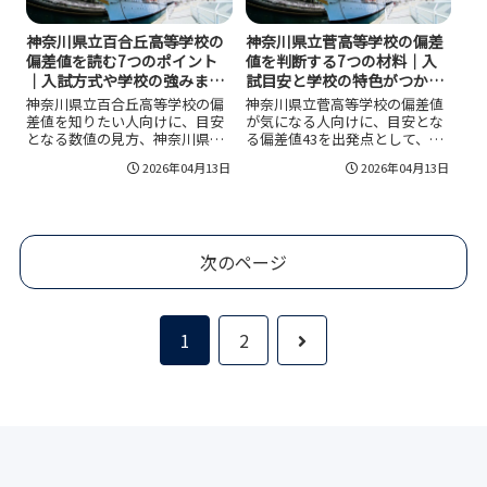
神奈川県立百合丘高等学校の
神奈川県立菅高等学校の偏差
偏差値を読む7つのポイント
値を判断する7つの材料｜入
｜入試方式や学校の強みまで
試目安と学校の特色がつかめ
見れば志望校判断がしやす
る！
神奈川県立百合丘高等学校の偏
神奈川県立菅高等学校の偏差値
い！
差値を知りたい人向けに、目安
が気になる人向けに、目安とな
となる数値の見方、神奈川県公
る偏差値43を出発点として、学
立高校入試での内申と当日点の
科構成、入試の選考基準、通学
2026年04月13日
2026年04月13日
考え方、55分授業や行事、部活
アクセス、校風、学び直し支
動、進路支援など学校の特色を
援、進路の考え方まで整理しま
整理しました。偏差値は50前後
した。数字だけでは決めにくい
を目安にしつつ、全日制普通科
菅高校の特徴をつかみ、自分に
としての校風や通学条件まで含
合う受験校かどうかを判断しや
次のページ
めて見ると、志望校として自分
すくするための内容です。
に合うか判断しやすくなりま
す。
次
1
2
へ