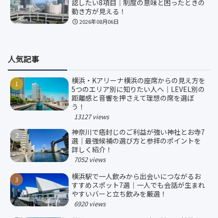
認したい8項目｜制度の意味と困ったときの
動き方が見える！
2026年08月06日
人気記事
横浜・Kアリーナ横浜の座席からの見え方を
5つのエリア別に知りたい人へ｜LEVEL別の
距離感と音響を押さえて理想の席を選ぼ
う！
13127 views
神奈川で癌封じのご利益が強い神社とお寺7
選｜最強候補の選び方と参拝のポイントを
詳しく紹介！
7052 views
横浜駅で一人飲みから出会いにつながるお
すすめスポット7選｜一人でも会話が生まれ
やすいバーと立ち飲みを厳選！
6920 views