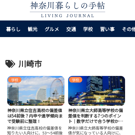
暮らし
観光
グルメ
交通
学校
習い事
その
川崎市
学校
学校
神奈川県立住吉高校の偏差値
神奈川県立大師高等学校の偏
は54前後？内申や進学傾向ま
差値を判断する7つのポイン
で受験前に整理！
ト｜数字だけで合う学校か見
極める！
神奈川県立住吉高校の偏差値を
神奈川県立大師高等学校の偏差
知りたい人向けに、53〜54前後
値が気になっている人向けに、