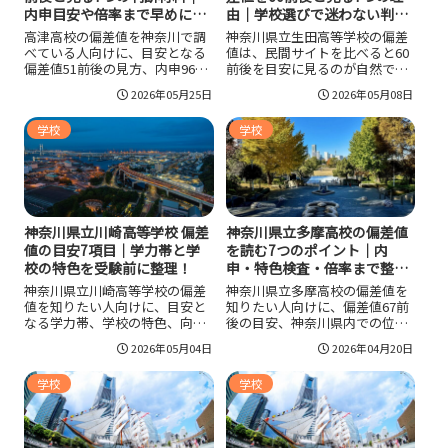
内申目安や倍率まで早めに整
由｜学校選びで迷わない判断
理！
軸が見えてくる！
高津高校の偏差値を神奈川で調
神奈川県立生田高等学校の偏差
べている人向けに、目安となる
値は、民間サイトを比べると60
偏差値51前後の見方、内申96前
前後を目安に見るのが自然で
後の考え方、倍率の動き、進路
す。神奈川県立生田高等学校の
2026年05月25日
2026年05月08日
実績、通学しやすさまで整理し
偏差値だけでなく、直近倍率
ました。数字だけで難易度を決
1.22倍、進路実績、探究学習、
学校
学校
めず、自分の内申や当日点、学
通学のしやすさまで整理する
校生活との相性まで含めて判断
と、自分に合う志望校か判断し
したい人に役立つ内容です。
やすくなります。数字の見方と
学校の実態を合わせて確認した
い人向けに、受験前の判断材料
をまとめています。
神奈川県立川崎高等学校 偏差
神奈川県立多摩高校の偏差値
値の目安7項目｜学力帯と学
を読む7つのポイント｜内
校の特色を受験前に整理！
申・特色検査・倍率まで整
理！
神奈川県立川崎高等学校の偏差
神奈川県立多摩高校の偏差値を
値を知りたい人向けに、目安と
知りたい人向けに、偏差値67前
なる学力帯、学校の特色、向い
後の目安、神奈川県内での位置
ている生徒像、入試前に確認し
づけ、内申の見方、自己表現検
2026年05月04日
2026年04月20日
たい判断材料を整理しました。
査、倍率、学校の特色まで整理
偏差値は44〜45前後をひとつの
しました。数字だけで難易度を
学校
学校
目安にしつつ、単位制普通科の
判断せず、学力向上進学重点校
フレキシブルスクールという学
としての学びや選考基準まで含
校の個性まで見て志望校判断に
めて見たい人に役立つ内容で
つなげるのが大切です。
す。