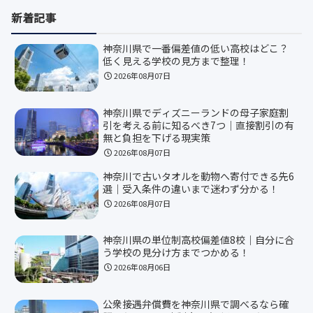
新着記事
神奈川県で一番偏差値の低い高校はどこ？
低く見える学校の見方まで整理！
2026年08月07日
神奈川県でディズニーランドの母子家庭割
引を考える前に知るべき7つ｜直接割引の有
無と負担を下げる現実策
2026年08月07日
神奈川で古いタオルを動物へ寄付できる先6
選｜受入条件の違いまで迷わず分かる！
2026年08月07日
神奈川県の単位制高校偏差値8校｜自分に合
う学校の見分け方までつかめる！
2026年08月06日
公衆接遇弁償費を神奈川県で調べるなら確