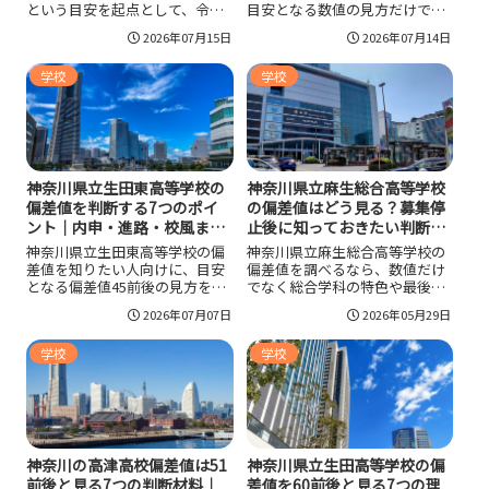
という目安を起点として、令和8
目安となる数値の見方だけでな
年度の選考基準、内申と学力検
く、単位制の学び方、少人数授
2026年07月15日
2026年07月14日
査の比率、学校の特色、進学傾
業、進路実績、通学のしやすさ
向まで整理しました。偏差値だ
まで整理しました。偏差値だけ
学校
学校
けでは判断しにくい住吉高校の
で判断すると見落としやすい学
受験しやすさや向いている受験
校の特徴があるため、数字を入
生像をつかみたいときの参考に
口にしながら、自分に合う高校
なります。
かどうかを具体的に見極めたい
人に役立つ内容です。
神奈川県立生田東高等学校の
神奈川県立麻生総合高等学校
偏差値を判断する7つのポイ
の偏差値はどう見る？募集停
ント｜内申・進路・校風まで
止後に知っておきたい判断材
見て選ぶ！
料を整理！
神奈川県立生田東高等学校の偏
神奈川県立麻生総合高等学校の
差値を知りたい人向けに、目安
偏差値を調べるなら、数値だけ
となる偏差値45前後の見方を軸
でなく総合学科の特色や最後の
に、神奈川県の入試比率、内申
募集年度の事情まで含めて見る
2026年07月07日
2026年05月29日
との関係、落ち着いた校風、通
ことが大切です。麻生総合高校
学のしやすさ、進路先割合まで
は進路を探しながら学びやすい
学校
学校
整理しました。数字だけで判断
学校でしたが、令和8年度入学生
せず、自分の学力や高校生活と
からは新校への再編が前提で
の相性まで含めて受験校を見極
す。偏差値、倍率、学び方、再
めたい人に役立つ内容です。
編後の受験情報をまとめて確認
すると判断しやすくなります。
神奈川の高津高校偏差値は51
神奈川県立生田高等学校の偏
前後と見る7つの判断材料｜
差値を60前後と見る7つの理