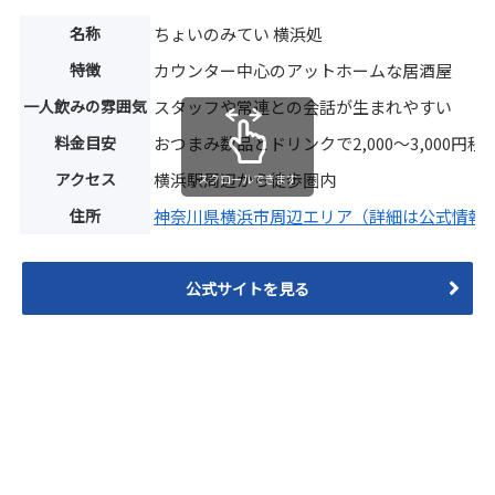
名称
ちょいのみてい 横浜処
特徴
カウンター中心のアットホームな居酒屋
一人飲みの雰囲気
スタッフや常連との会話が生まれやすい
料金目安
おつまみ数品とドリンクで2,000〜3,000円程
アクセス
横浜駅周辺から徒歩圏内
スクロールできます
住所
神奈川県横浜市周辺エリア（詳細は公式情報
公式サイトを見る