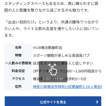
スタンディングスペースもあるため、席に縛られずに周
囲の人と距離を取りながら過ごせるのも魅力です。
「出会い目的だけ」というより、共通の趣味でつながり
たい人や、ライトな飲み友達を増やしたい人に向いてい
ます。
名称
HUB横浜鶴屋町店
特徴
スポーツ観戦が楽しめる英国風パブ
一人飲みの雰囲気
試合をきっかけに隣の人と話しやすい
料金目安
1杯ずつオーダーで2,000〜3,000円程度から
アクセス
横浜駅きた西口から徒歩約3〜5分
スクロールできます
住所
神奈川県横浜市神奈川区鶴屋町2-16-2 東武横浜
公式サイトを見る