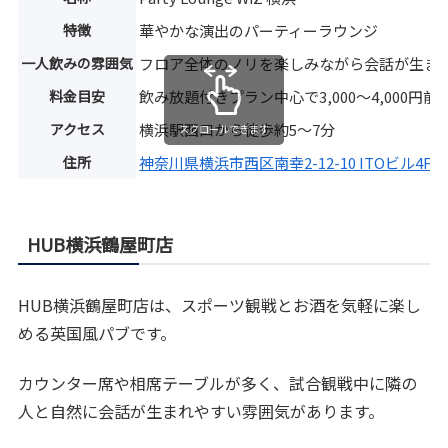
特徴
華やかな演出のパーティーラウンジ
一人飲みの雰囲気
フロア全体のノリを楽しみながら会話が生ま
料金目安
飲み放題付きプラン中心で3,000〜4,000円前
アクセス
横浜駅西口から徒歩約5〜7分
スクロールできます
住所
神奈川県横浜市西区南幸2-12-10 ITOビル4F
HUB横浜鶴屋町店
HUB横浜鶴屋町店は、スポーツ観戦とお酒を気軽に楽し
める英国風パブです。
カウンター席や相席テーブルが多く、試合観戦中に隣の
人と自然に会話が生まれやすい雰囲気があります。