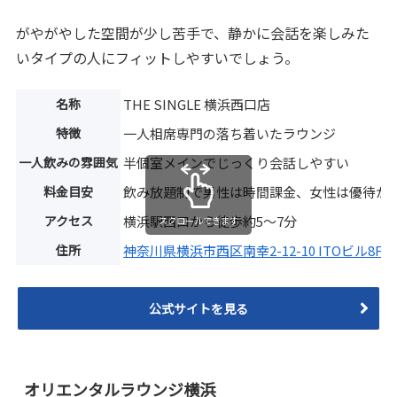
がやがやした空間が少し苦手で、静かに会話を楽しみた
いタイプの人にフィットしやすいでしょう。
名称
THE SINGLE 横浜西口店
特徴
一人相席専門の落ち着いたラウンジ
一人飲みの雰囲気
半個室メインでじっくり会話しやすい
料金目安
飲み放題制で男性は時間課金、女性は優待が
アクセス
横浜駅西口から徒歩約5〜7分
スクロールできます
住所
神奈川県横浜市西区南幸2-12-10 ITOビル8F
公式サイトを見る
オリエンタルラウンジ横浜