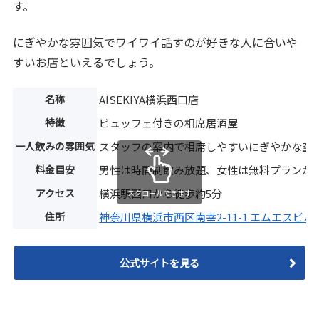
す。
にぎやかな雰囲気でワイワイ話すのが好きな人に合いや
すいお店といえるでしょう。
名称
AISEKIYA横浜西口店
特徴
ビュッフェ付きの相席居酒屋
一人飲みの雰囲気
スタッフの案内で相席しやすいにぎやかな空
料金目安
男性は時間制飲み放題、女性は無料プランが
アクセス
横浜駅西口から徒歩約5分
スクロールできます
住所
神奈川県横浜市西区南幸2-11-1 エムエスビルB
公式サイトを見る