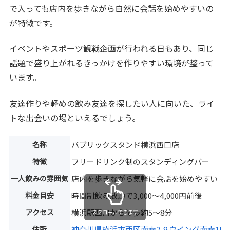
で入っても店内を歩きながら自然に会話を始めやすいの
が特徴です。
イベントやスポーツ観戦企画が行われる日もあり、同じ
話題で盛り上がれるきっかけを作りやすい環境が整って
います。
友達作りや軽めの飲み友達を探したい人に向いた、ライ
トな出会いの場といえるでしょう。
名称
パブリックスタンド横浜西口店
特徴
フリードリンク制のスタンディングバー
一人飲みの雰囲気
店内を歩きながら気軽に会話を始めやすい
料金目安
時間制飲み放題で3,000〜4,000円前後
アクセス
横浜駅西口から徒歩約5〜8分
スクロールできます
住所
神奈川県横浜市西区南幸2-9 ウイング南幸1F