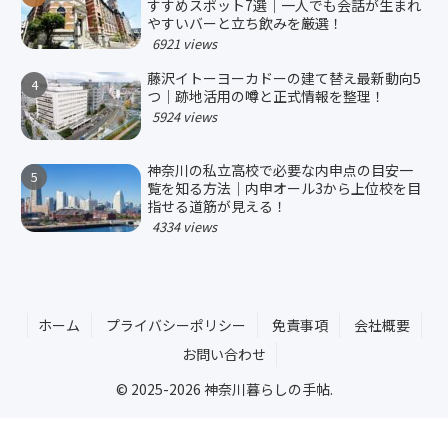
すすめスポット7選｜一人でも会話が生まれ
やすいバーと立ち飲みを厳選！
6921 views
藤沢イトーヨーカドーの建て替え最新動向5
つ｜跡地活用の噂と正式情報を整理！
5924 views
神奈川の私立高校で必要な内申点の目安一
覧を知る方法｜内申オール3から上位校を目
指せる道筋が見える！
4334 views
ホーム
プライバシーポリシー
免責事項
会社概要
お問い合わせ
© 2025-2026 神奈川暮らしの手帖.