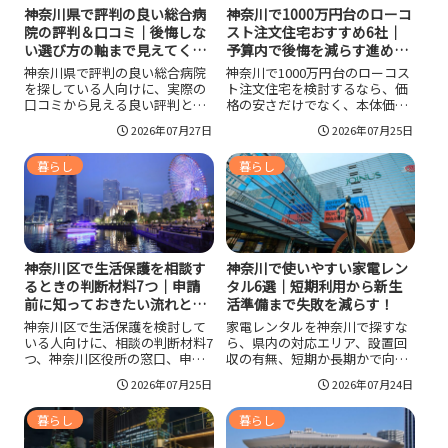
神奈川県で評判の良い総合病
神奈川で1000万円台のローコ
院の評判＆口コミ｜後悔しな
スト注文住宅おすすめ6社｜
い選び方の軸まで見えてく
予算内で後悔を減らす進め
る！
方！
神奈川県で評判の良い総合病院
神奈川で1000万円台のローコス
を探している人向けに、実際の
ト注文住宅を検討するなら、価
口コミから見える良い評判と悪
格の安さだけでなく、本体価格
い評判の傾向を整理しました。
と総額の違い、標準仕様、神奈
2026年07月27日
2026年07月25日
説明の丁寧さ、看護体制、専門
川での施工エリアまで比較する
外来の安心感、待ち時間、医師
ことが大切です。アイダ設計、
暮らし
暮らし
ごとの印象差などを踏まえ、神
デックス、TATTA!、MONO設計
奈川県で評判の良い総合病院を
工房、SARA HOME、FORUMUを
選ぶときに確認したいポイント
軸に、面積を広げすぎない間取
や後悔しにくい見極め方までわ
りと削りすぎない性能の考え方
かりやすくまとめています。
を押さえると、予算内で後悔し
にくくなります。
神奈川区で生活保護を相談す
神奈川で使いやすい家電レン
るときの判断材料7つ｜申請
タル6選｜短期利用から新生
前に知っておきたい流れと注
活準備まで失敗を減らす！
意点！
神奈川区で生活保護を検討して
家電レンタルを神奈川で探すな
いる人向けに、相談の判断材料7
ら、県内の対応エリア、設置回
つ、神奈川区役所の窓口、申請
収の有無、短期か長期かで向く
から調査と決定までの流れ、対
サービスが変わります。大型家
2026年07月25日
2026年07月24日
象になりやすい扶助、受給中の
電で新生活を始める人はセット
届出、よくある誤解を整理しま
型を、購入前に試したい人は宅
暮らし
暮らし
した。働いていても相談できる
配型を選ぶと失敗を減らしやす
場合や、家族援助や資産の考え
いです。料金は月額だけでな