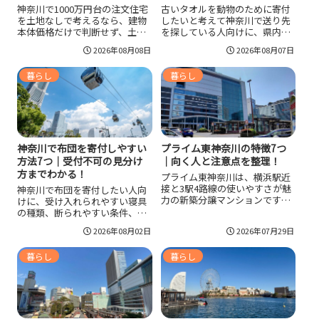
神奈川で1000万円台の注文住宅
古いタオルを動物のために寄付
を土地なしで考えるなら、建物
したいと考えて神奈川で送り先
本体価格だけで判断せず、土地
を探している人向けに、県内で
代や諸費用まで含めた総額で見
候補になりやすい施設や団体を
2026年08月08日
2026年08月07日
ることが重要です。エリア差が
整理しました。神奈川県動物愛
大きい神奈川では、希望地域の
護センターのように厚手のバス
暮らし
暮らし
広げ方、家の大きさ、標準仕様
タオル向きの先、使い古しタオ
の使い方で現実性が変わりま
ルを受け付ける民間団体、現在
す。予算を崩しにくい進め方
はタオル類が不要な窓口まで比
や、会社選びの判断基準まで整
較し、失敗しにくい選び方や送
理して確認したい人に向く内容
る前の整え方も分かりやすくま
です。
とめています。
神奈川で布団を寄付しやすい
プライム東神奈川の特徴7つ
方法7つ｜受付不可の見分け
｜向く人と注意点を整理！
方までわかる！
プライム東神奈川は、横浜駅近
接と3駅4路線の使いやすさが魅
神奈川で布団を寄付したい人向
力の新築分譲マンションです。
けに、受け入れられやすい寝具
東神奈川でプライム物件を探し
の種類、断られやすい条件、神
ている人向けに、立地、間取
奈川で使いやすい譲渡先や関連
2026年08月02日
2026年07月29日
り、設備、価格、維持費、向い
物資の寄付先、自治体粗大ごみ
ている人、注意点を整理しまし
の目安まで整理しました。布団
た。横浜を生活圏にしたい共働
暮らし
暮らし
本体は不可でも、毛布、羽毛布
き世帯やファミリーに合う一
団、未使用シーツなら動きやす
方、価格や車利用のしやすさは
い場合があります。送料や衛生
事前確認が欠かせません。
面で失敗しない手順も押さえれ
ば、無駄なく手放しやすくなり
ます。