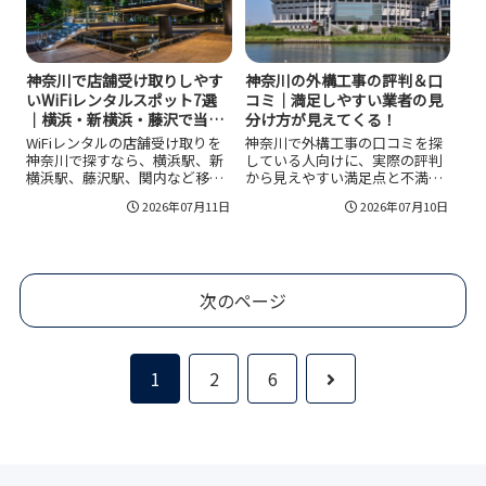
方、家賃や医療費で困ったとき
く、送料や回収費を含めた総額
の見方を知りたい人に役立つ内
で比較するのが大切です。
容です。
神奈川で店舗受け取りしやす
神奈川の外構工事の評判＆口
いWiFiレンタルスポット7選
コミ｜満足しやすい業者の見
｜横浜・新横浜・藤沢で当日
分け方が見えてくる！
利用しやすい！
WiFiレンタルの店舗受け取りを
神奈川で外構工事の口コミを探
神奈川で探すなら、横浜駅、新
している人向けに、実際の評判
横浜駅、藤沢駅、関内など移動
から見えやすい満足点と不満点
起点に合わせて選ぶのが近道で
を整理しました。良い口コミは
2026年07月11日
2026年07月10日
す。横浜ビブレやビックカメラ
説明の丁寧さ、連絡の早さ、提
系のような駅近スポットは当日
案力、仕上がり、アフターフォ
利用と相性が良く、24時間系は
ローに集まりやすく、悪い口コ
深夜早朝の移動に便利です。料
ミは工期の長さや見積もりの分
金だけでなく、営業時間、返却
かりにくさに出やすいです。相
次のページ
動線、容量制限、羽田空港受け
見積もりで確認したい質問や失
取りとの違いまで見て選ぶと失
敗しにくい見方まで分かりま
敗しにくくなります。
す。
次
1
2
6
へ