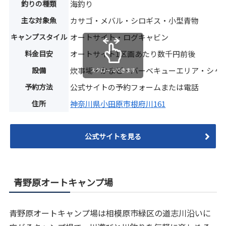
釣りの種類
海釣り
主な対象魚
カサゴ・メバル・シロギス・小型青物
キャンプスタイル
オートサイト・ログキャビン
料金目安
オートサイト1区画あたり数千円前後
設備
炊事場・かまど・バーベキューエリア・シャ
スクロールできます
予約方法
公式サイトの予約フォームまたは電話
住所
神奈川県小田原市根府川161
公式サイトを見る
青野原オートキャンプ場
青野原オートキャンプ場は相模原市緑区の道志川沿いに