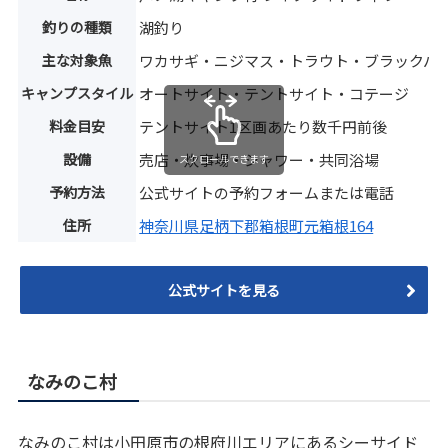
釣りの種類
湖釣り
主な対象魚
ワカサギ・ニジマス・トラウト・ブラックバ
キャンプスタイル
オートサイト・テントサイト・コテージ
料金目安
テントサイト1区画あたり数千円前後
設備
売店・炊事場・シャワー・共同浴場
スクロールできます
予約方法
公式サイトの予約フォームまたは電話
住所
神奈川県足柄下郡箱根町元箱根164
公式サイトを見る
なみのこ村
なみのこ村は小田原市の根府川エリアにあるシーサイド