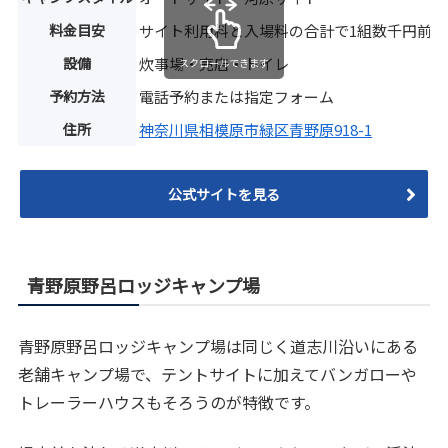
料金目安
サイト利用料と入場料の合計で1組数千円前後
設備
炊事場・売店・トイレ
スクロールできます
予約方法
電話予約または指定フォーム
住所
神奈川県相模原市緑区青野原918-1
公式サイトを見る
青野原野呂ロッジキャンプ場
青野原野呂ロッジキャンプ場は同じく道志川沿いにある
老舗キャンプ場で、テントサイトに加えてバンガローや
トレーラーハウスもそろうのが特徴です。