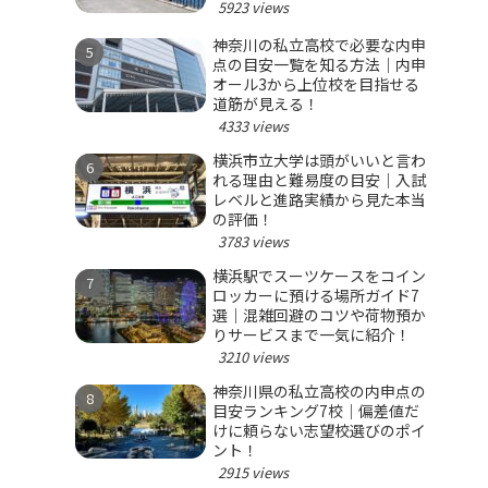
5923 views
神奈川の私立高校で必要な内申
点の目安一覧を知る方法｜内申
オール3から上位校を目指せる
道筋が見える！
4333 views
横浜市立大学は頭がいいと言わ
れる理由と難易度の目安｜入試
レベルと進路実績から見た本当
の評価！
3783 views
横浜駅でスーツケースをコイン
ロッカーに預ける場所ガイド7
選｜混雑回避のコツや荷物預か
りサービスまで一気に紹介！
3210 views
神奈川県の私立高校の内申点の
目安ランキング7校｜偏差値だ
けに頼らない志望校選びのポイ
ント！
2915 views