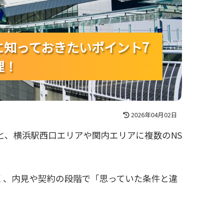
に知っておきたいポイント7
に知っておきたいポイント7
に知っておきたいポイント7
理！
理！
理！
2026年04月02日
と、横浜駅西口エリアや関内エリアに複数のNS
く、内見や契約の段階で「思っていた条件と違