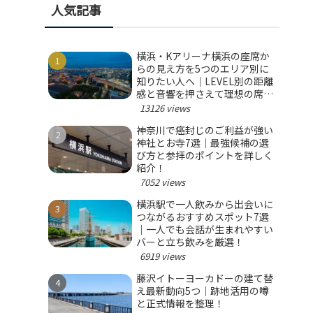
人気記事
横浜・Kアリーナ横浜の座席か
らの見え方を5つのエリア別に
知りたい人へ｜LEVEL別の距離
感と音響を押さえて理想の席を
選ぼう！
13126 views
神奈川で癌封じのご利益が強い
神社とお寺7選｜最強候補の選
び方と参拝のポイントを詳しく
紹介！
7052 views
横浜駅で一人飲みから出会いに
つながるおすすめスポット7選
｜一人でも会話が生まれやすい
バーと立ち飲みを厳選！
6919 views
藤沢イトーヨーカドーの建て替
え最新動向5つ｜跡地活用の噂
と正式情報を整理！