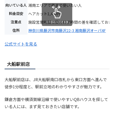
向いている人
湘南エリアで夜まで使いたい人
料金目安
ヘアカット1,400円
注意点
施設営業時間と受付終了時間の差を確認しておき
スクロールできます
住所
神奈川県藤沢市南藤沢22-3 湘南藤沢オーパ4F
公式サイトを見る
大船駅前店
大船駅前店は、JR大船駅南口改札から東口方面へ進んで
徒歩1分程度と、駅前立地のわかりやすさが魅力です。
鎌倉方面や横須賀線沿線で使いやすいQBハウスを探して
いる人には、まず見ておきたい店舗です。