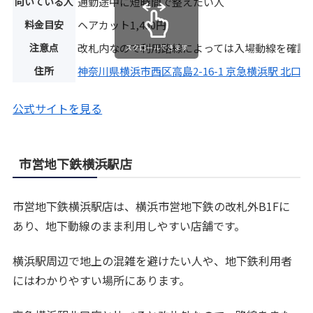
向いている人
通勤途中に短時間で整えたい人
料金目安
ヘアカット1,400円
注意点
改札内なので利用路線によっては入場動線を確認
スクロールできます
住所
神奈川県横浜市西区高島2-16-1 京急横浜駅 北口
公式サイトを見る
市営地下鉄横浜駅店
市営地下鉄横浜駅店は、横浜市営地下鉄の改札外B1Fに
あり、地下動線のまま利用しやすい店舗です。
横浜駅周辺で地上の混雑を避けたい人や、地下鉄利用者
にはわかりやすい場所にあります。