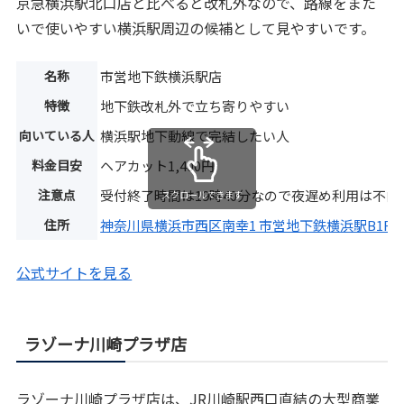
京急横浜駅北口店と比べると改札外なので、路線をまた
いで使いやすい横浜駅周辺の候補として見やすいです。
名称
市営地下鉄横浜駅店
特徴
地下鉄改札外で立ち寄りやすい
向いている人
横浜駅地下動線で完結したい人
料金目安
ヘアカット1,400円
注意点
受付終了時間は19時40分なので夜遅め利用は不向
スクロールできます
住所
神奈川県横浜市西区南幸1 市営地下鉄横浜駅B1F 
公式サイトを見る
ラゾーナ川崎プラザ店
ラゾーナ川崎プラザ店は、JR川崎駅西口直結の大型商業