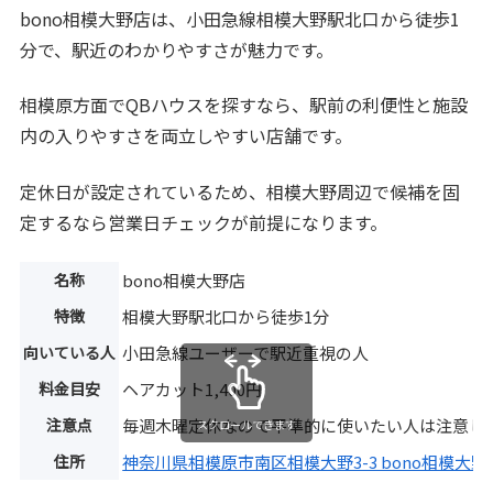
bono相模大野店は、小田急線相模大野駅北口から徒歩1
分で、駅近のわかりやすさが魅力です。
相模原方面でQBハウスを探すなら、駅前の利便性と施設
内の入りやすさを両立しやすい店舗です。
定休日が設定されているため、相模大野周辺で候補を固
定するなら営業日チェックが前提になります。
名称
bono相模大野店
特徴
相模大野駅北口から徒歩1分
向いている人
小田急線ユーザーで駅近重視の人
料金目安
ヘアカット1,400円
注意点
毎週木曜定休なので平準的に使いたい人は注意し
スクロールできます
住所
神奈川県相模原市南区相模大野3-3 bono相模大野