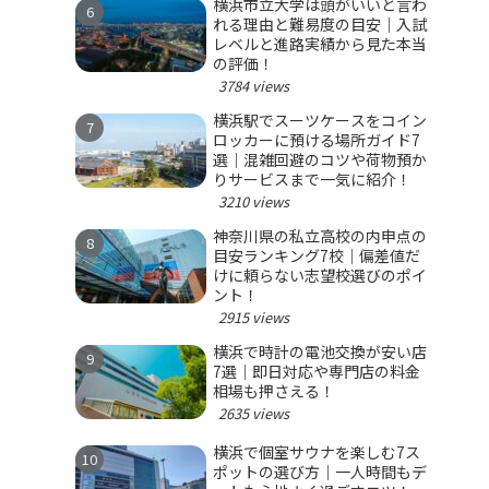
横浜市立大学は頭がいいと言わ
れる理由と難易度の目安｜入試
レベルと進路実績から見た本当
の評価！
3784 views
横浜駅でスーツケースをコイン
ロッカーに預ける場所ガイド7
選｜混雑回避のコツや荷物預か
りサービスまで一気に紹介！
3210 views
神奈川県の私立高校の内申点の
目安ランキング7校｜偏差値だ
けに頼らない志望校選びのポイ
ント！
2915 views
横浜で時計の電池交換が安い店
7選｜即日対応や専門店の料金
相場も押さえる！
2635 views
横浜で個室サウナを楽しむ7ス
ポットの選び方｜一人時間もデ