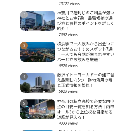
選ぼう！
13127 views
神奈川で癌封じのご利益が強い
神社とお寺7選｜最強候補の選
び方と参拝のポイントを詳しく
紹介！
7052 views
横浜駅で一人飲みから出会いに
つながるおすすめスポット7選
｜一人でも会話が生まれやすい
バーと立ち飲みを厳選！
6920 views
藤沢イトーヨーカドーの建て替
え最新動向5つ｜跡地活用の噂
と正式情報を整理！
5923 views
神奈川の私立高校で必要な内申
点の目安一覧を知る方法｜内申
オール3から上位校を目指せる
道筋が見える！
4333 views