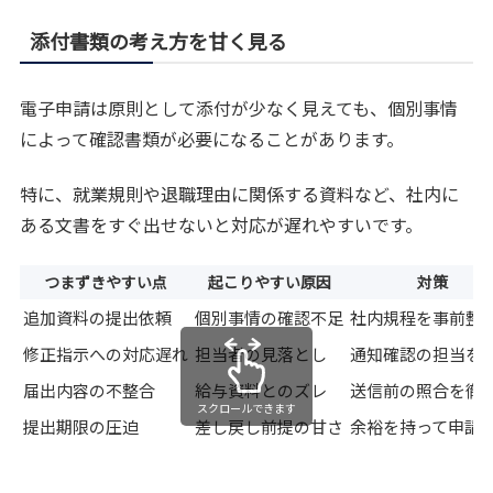
添付書類の考え方を甘く見る
電子申請は原則として添付が少なく見えても、個別事情
によって確認書類が必要になることがあります。
特に、就業規則や退職理由に関係する資料など、社内に
ある文書をすぐ出せないと対応が遅れやすいです。
つまずきやすい点
起こりやすい原因
対策
追加資料の提出依頼
個別事情の確認不足
社内規程を事前整
修正指示への対応遅れ
担当者の見落とし
通知確認の担当を
届出内容の不整合
給与資料とのズレ
送信前の照合を徹
スクロールできます
提出期限の圧迫
差し戻し前提の甘さ
余裕を持って申請