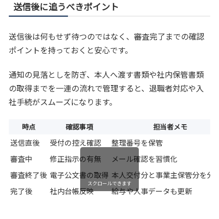
送信後に追うべきポイント
送信後は何もせず待つのではなく、審査完了までの確認
ポイントを持っておくと安心です。
通知の見落としを防ぎ、本人へ渡す書類や社内保管書類
の取得までを一連の流れで管理すると、退職者対応や入
社手続がスムーズになります。
時点
確認事項
担当者メモ
送信直後
受付の控え確認
整理番号を保管
審査中
修正指示の有無
メール確認を習慣化
審査終了後
電子公文書の取得
本人交付分と事業主保管分を分
スクロールできます
完了後
社内台帳反映
給与や人事データも更新