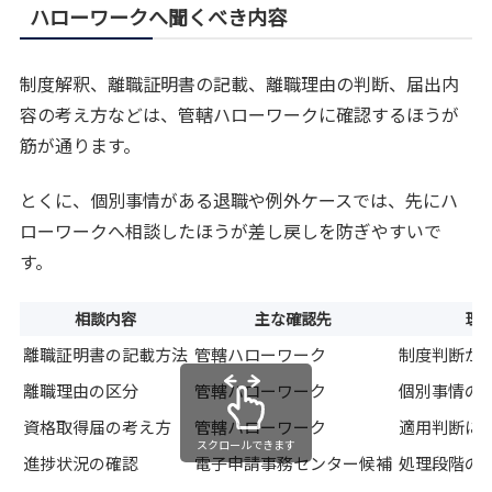
ハローワークへ聞くべき内容
制度解釈、離職証明書の記載、離職理由の判断、届出内
容の考え方などは、管轄ハローワークに確認するほうが
筋が通ります。
とくに、個別事情がある退職や例外ケースでは、先にハ
ローワークへ相談したほうが差し戻しを防ぎやすいで
す。
相談内容
主な確認先
理
離職証明書の記載方法
管轄ハローワーク
制度判断が
離職理由の区分
管轄ハローワーク
個別事情の
資格取得届の考え方
管轄ハローワーク
適用判断に
スクロールできます
進捗状況の確認
電子申請事務センター候補
処理段階の