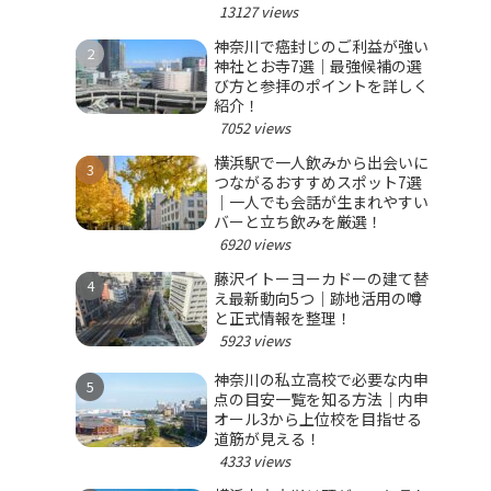
選ぼう！
13127 views
神奈川で癌封じのご利益が強い
神社とお寺7選｜最強候補の選
び方と参拝のポイントを詳しく
紹介！
7052 views
横浜駅で一人飲みから出会いに
つながるおすすめスポット7選
｜一人でも会話が生まれやすい
バーと立ち飲みを厳選！
6920 views
藤沢イトーヨーカドーの建て替
え最新動向5つ｜跡地活用の噂
と正式情報を整理！
5923 views
神奈川の私立高校で必要な内申
点の目安一覧を知る方法｜内申
オール3から上位校を目指せる
道筋が見える！
4333 views