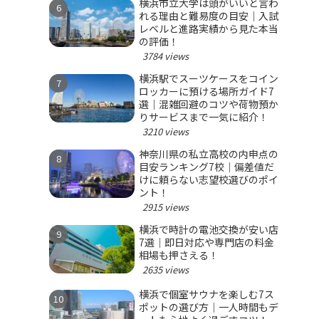
横浜市立大学は頭がいいと言わ
れる理由と難易度の目安｜入試
レベルと進路実績から見た本当
の評価！
3784 views
横浜駅でスーツケースをコイン
ロッカーに預ける場所ガイド7
選｜混雑回避のコツや荷物預か
りサービスまで一気に紹介！
3210 views
神奈川県の私立高校の内申点の
目安ランキング7校｜偏差値だ
けに頼らない志望校選びのポイ
ント！
2915 views
横浜で時計の電池交換が安い店
7選｜即日対応や専門店の料金
相場も押さえる！
2635 views
横浜で個室サウナを楽しむ7ス
ポットの選び方｜一人時間もデ