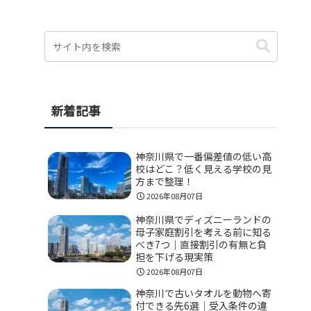
新着記事
神奈川県で一番偏差値の低い高
校はどこ？低く見える学校の見
方まで整理！
2026年08月07日
神奈川県でディズニーランドの
母子家庭割引を考える前に知る
べき7つ｜直接割引の有無と負
担を下げる現実策
2026年08月07日
神奈川で古いタオルを動物へ寄
付できる先6選｜受入条件の違