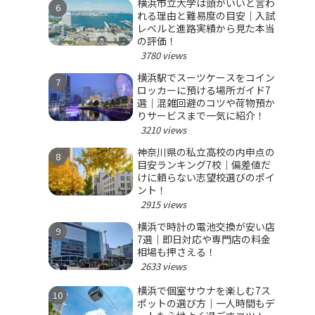
横浜市立大学は頭がいいと言わ
れる理由と難易度の目安｜入試
レベルと進路実績から見た本当
の評価！
3780 views
横浜駅でスーツケースをコイン
ロッカーに預ける場所ガイド7
選｜混雑回避のコツや荷物預か
りサービスまで一気に紹介！
3210 views
神奈川県の私立高校の内申点の
目安ランキング7校｜偏差値だ
けに頼らない志望校選びのポイ
ント！
2915 views
横浜で時計の電池交換が安い店
7選｜即日対応や専門店の料金
相場も押さえる！
2633 views
横浜で個室サウナを楽しむ7ス
ポットの選び方｜一人時間もデ