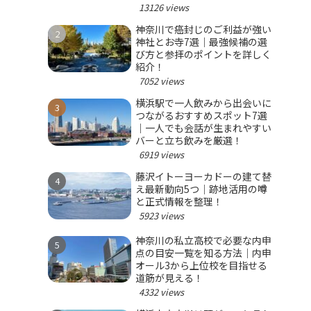
選ぼう！
13126 views
神奈川で癌封じのご利益が強い
神社とお寺7選｜最強候補の選
び方と参拝のポイントを詳しく
紹介！
7052 views
横浜駅で一人飲みから出会いに
つながるおすすめスポット7選
｜一人でも会話が生まれやすい
バーと立ち飲みを厳選！
6919 views
藤沢イトーヨーカドーの建て替
え最新動向5つ｜跡地活用の噂
と正式情報を整理！
5923 views
神奈川の私立高校で必要な内申
点の目安一覧を知る方法｜内申
オール3から上位校を目指せる
道筋が見える！
4332 views