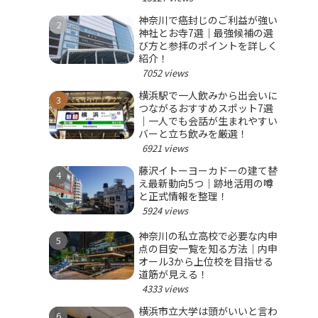
神奈川で癌封じのご利益が強い
神社とお寺7選｜最強候補の選
び方と参拝のポイントを詳しく
紹介！
7052 views
横浜駅で一人飲みから出会いに
つながるおすすめスポット7選
｜一人でも会話が生まれやすい
バーと立ち飲みを厳選！
6921 views
藤沢イトーヨーカドーの建て替
え最新動向5つ｜跡地活用の噂
と正式情報を整理！
5924 views
神奈川の私立高校で必要な内申
点の目安一覧を知る方法｜内申
オール3から上位校を目指せる
道筋が見える！
4333 views
横浜市立大学は頭がいいと言わ