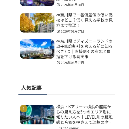
2026年08月08日
神奈川県で一番偏差値の低い高
校はどこ？低く見える学校の見
方まで整理！
2026年08月07日
神奈川県でディズニーランドの
母子家庭割引を考える前に知る
べき7つ｜直接割引の有無と負
担を下げる現実策
2026年08月07日
人気記事
横浜・Kアリーナ横浜の座席か
らの見え方を5つのエリア別に
知りたい人へ｜LEVEL別の距離
感と音響を押さえて理想の席を
選ぼう！
13127 views