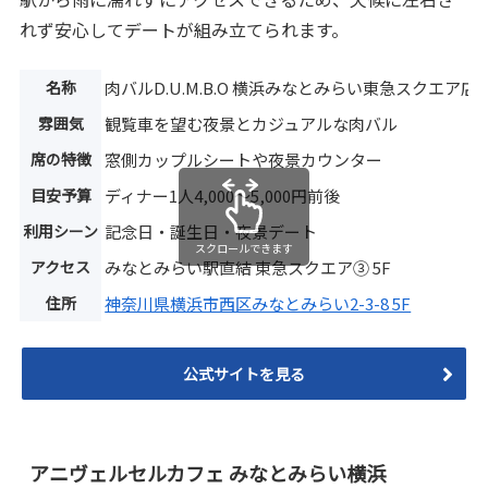
れず安心してデートが組み立てられます。
名称
肉バルD.U.M.B.O 横浜みなとみらい東急スクエア店
雰囲気
観覧車を望む夜景とカジュアルな肉バル
席の特徴
窓側カップルシートや夜景カウンター
目安予算
ディナー1人4,000〜5,000円前後
利用シーン
記念日・誕生日・夜景デート
スクロールできます
アクセス
みなとみらい駅直結 東急スクエア③ 5F
住所
神奈川県横浜市西区みなとみらい2-3-8 5F
公式サイトを見る
アニヴェルセルカフェ みなとみらい横浜