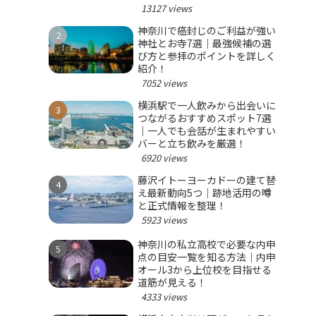
選ぼう！
13127 views
神奈川で癌封じのご利益が強い
神社とお寺7選｜最強候補の選
び方と参拝のポイントを詳しく
紹介！
7052 views
横浜駅で一人飲みから出会いに
つながるおすすめスポット7選
｜一人でも会話が生まれやすい
バーと立ち飲みを厳選！
6920 views
藤沢イトーヨーカドーの建て替
え最新動向5つ｜跡地活用の噂
と正式情報を整理！
5923 views
神奈川の私立高校で必要な内申
点の目安一覧を知る方法｜内申
オール3から上位校を目指せる
道筋が見える！
4333 views