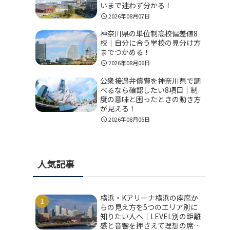
いまで迷わず分かる！
2026年08月07日
神奈川県の単位制高校偏差値8
校｜自分に合う学校の見分け方
までつかめる！
2026年08月06日
公衆接遇弁償費を神奈川県で調
べるなら確認したい8項目｜制
度の意味と困ったときの動き方
が見える！
2026年08月06日
人気記事
横浜・Kアリーナ横浜の座席か
らの見え方を5つのエリア別に
知りたい人へ｜LEVEL別の距離
感と音響を押さえて理想の席を