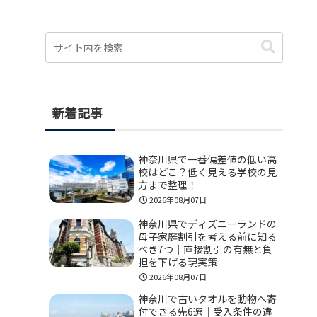
新着記事
神奈川県で一番偏差値の低い高
校はどこ？低く見える学校の見
方まで整理！
2026年08月07日
神奈川県でディズニーランドの
母子家庭割引を考える前に知る
べき7つ｜直接割引の有無と負
担を下げる現実策
2026年08月07日
神奈川で古いタオルを動物へ寄
付できる先6選｜受入条件の違