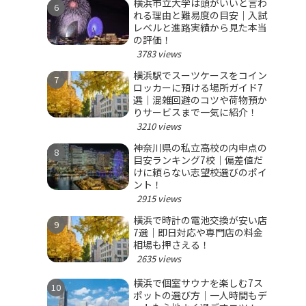
横浜市立大学は頭がいいと言わ
れる理由と難易度の目安｜入試
レベルと進路実績から見た本当
の評価！
3783 views
横浜駅でスーツケースをコイン
ロッカーに預ける場所ガイド7
選｜混雑回避のコツや荷物預か
りサービスまで一気に紹介！
3210 views
神奈川県の私立高校の内申点の
目安ランキング7校｜偏差値だ
けに頼らない志望校選びのポイ
ント！
2915 views
横浜で時計の電池交換が安い店
7選｜即日対応や専門店の料金
相場も押さえる！
2635 views
横浜で個室サウナを楽しむ7ス
ポットの選び方｜一人時間もデ