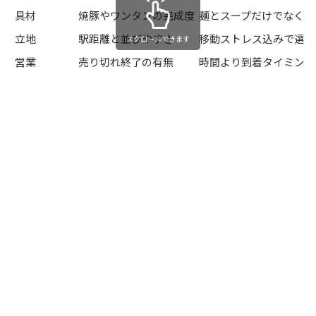
具材
焼豚やワンタンの完成度
麺とスープだけでなく一
立地
駅距離と並びやすさ
移動ストレス込みで選ぶ
スクロールできます
営業
売り切れ終了の有無
時間より到着タイミング