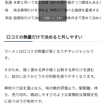
系譜
本家と同一である前提
流れを受け継ぎつつ個性もあると
味
完全再現だけを求める
神奈川で食べる価値を重視する
来店
話題性だけで決める
立地と営業条件まで含めて決める
スクロールできます
口コミの熱量だけで決めると外しやすい
ラーメンは口コミの熱量が高くなりやすいジャンルで
す。
そのため、強く褒める声や強く比較する声だけを読む
と、自分に合うかどうかの判断を誤りやすくなります。
神奈川で店を選ぶなら、味の絶対評価より、駅距離、待
ち、売り切れ、再訪しやすさのような実務的な情報を先
に拾うほうが有効です。