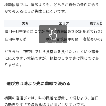
検索段階では、優劣よりも、どちらが自分の条件に合う
かで考えるほうが失敗しにくいです。
店名
エリア
探す人に
白河手打中華そば こすが
横浜市青葉区あざみ野
駅近で行きた
白河中華そば
横浜市都筑区仲町台
老舗寄りの空
スクロールできます
どちらも「神奈川でとら食堂系を食べたい」という需要
に応えやすい候補ですが、移動のしやすさは同じではあ
りません。
選び方は味より先に動線で決める
初回の店選びでは、味の微差を想像して悩むより、当日
の動きやすさで決めるほうが満足しやすいです。