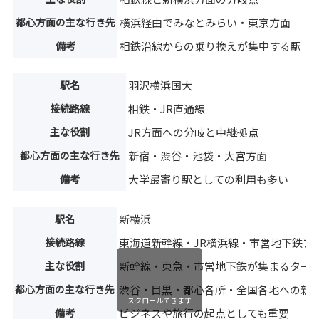
都心方面の主な行き先
横浜経由でみなとみらい・東京方面
備考
相鉄沿線からの乗り換えが集中する駅
駅名
羽沢横浜国大
接続路線
相鉄・JR直通線
主な役割
JR方面への分岐と中継拠点
都心方面の主な行き先
新宿・渋谷・池袋・大宮方面
備考
大学最寄り駅としての利用も多い
駅名
新横浜
接続路線
東海道新幹線・JR横浜線・市営地下鉄ブ
主な役割
新幹線・東急・市営地下鉄が集まるター
都心方面の主な行き先
渋谷・目黒・都心各所・全国各地への新
スクロールできます
備考
ビジネスや旅行の起点としても重要