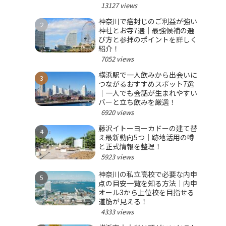
選ぼう！
13127 views
神奈川で癌封じのご利益が強い
神社とお寺7選｜最強候補の選
び方と参拝のポイントを詳しく
紹介！
7052 views
横浜駅で一人飲みから出会いに
つながるおすすめスポット7選
｜一人でも会話が生まれやすい
バーと立ち飲みを厳選！
6920 views
藤沢イトーヨーカドーの建て替
え最新動向5つ｜跡地活用の噂
と正式情報を整理！
5923 views
神奈川の私立高校で必要な内申
点の目安一覧を知る方法｜内申
オール3から上位校を目指せる
道筋が見える！
4333 views