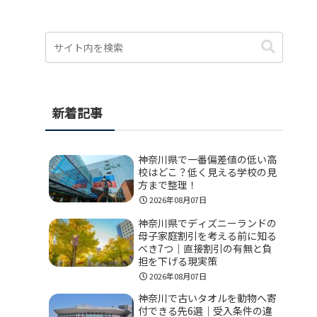
新着記事
神奈川県で一番偏差値の低い高
校はどこ？低く見える学校の見
方まで整理！
2026年08月07日
神奈川県でディズニーランドの
母子家庭割引を考える前に知る
べき7つ｜直接割引の有無と負
担を下げる現実策
2026年08月07日
神奈川で古いタオルを動物へ寄
付できる先6選｜受入条件の違