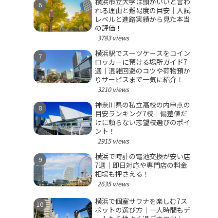
横浜市立大学は頭がいいと言わ
れる理由と難易度の目安｜入試
レベルと進路実績から見た本当
の評価！
3783 views
横浜駅でスーツケースをコイン
ロッカーに預ける場所ガイド7
選｜混雑回避のコツや荷物預か
りサービスまで一気に紹介！
3210 views
神奈川県の私立高校の内申点の
目安ランキング7校｜偏差値だ
けに頼らない志望校選びのポイ
ント！
2915 views
横浜で時計の電池交換が安い店
7選｜即日対応や専門店の料金
相場も押さえる！
2635 views
横浜で個室サウナを楽しむ7ス
ポットの選び方｜一人時間もデ