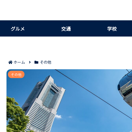
グルメ
交通
学校
ホーム
その他
神奈川で最強といわれる龍神神社5選の巡り方
その他