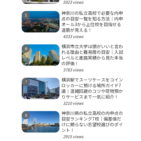
5923 views
神奈川の私立高校で必要な内申
点の目安一覧を知る方法｜内申
オール3から上位校を目指せる
道筋が見える！
4333 views
横浜市立大学は頭がいいと言わ
れる理由と難易度の目安｜入試
レベルと進路実績から見た本当
の評価！
3783 views
横浜駅でスーツケースをコイン
ロッカーに預ける場所ガイド7
選｜混雑回避のコツや荷物預か
りサービスまで一気に紹介！
3210 views
神奈川県の私立高校の内申点の
目安ランキング7校｜偏差値だ
けに頼らない志望校選びのポイ
ント！
2915 views