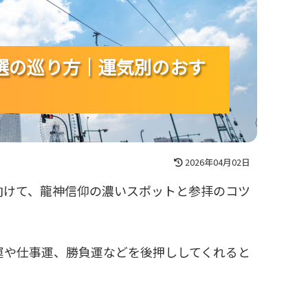
選の巡り方｜運気別のおす
選の巡り方｜運気別のおす
選の巡り方｜運気別のおす
2026年04月02日
向けて、龍神信仰の濃いスポットと参拝のコツ
運や仕事運、勝負運などを後押ししてくれると