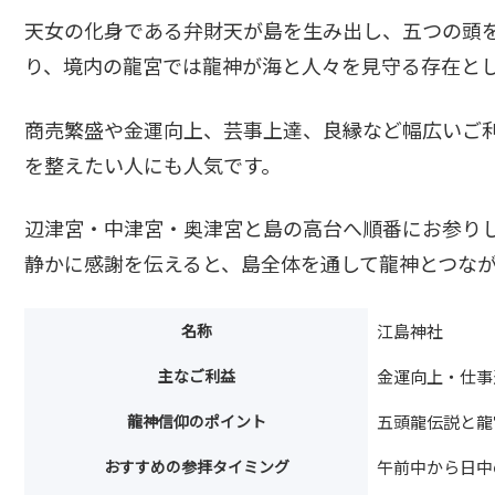
天女の化身である弁財天が島を生み出し、五つの頭
り、境内の龍宮では龍神が海と人々を見守る存在と
商売繁盛や金運向上、芸事上達、良縁など幅広いご
を整えたい人にも人気です。
辺津宮・中津宮・奥津宮と島の高台へ順番にお参り
静かに感謝を伝えると、島全体を通して龍神とつな
名称
江島神社
主なご利益
金運向上・仕事
龍神信仰のポイント
五頭龍伝説と龍
おすすめの参拝タイミング
午前中から日中