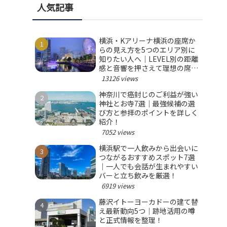
人気記事
横浜・Kアリーナ横浜の座席か
らの見え方を5つのエリア別に
知りたい人へ｜LEVEL別の距離
感と音響を押さえて理想の席を
選ぼう！
13126 views
神奈川で癌封じのご利益が強い
神社とお寺7選｜最強候補の選
び方と参拝のポイントを詳しく
紹介！
7052 views
横浜駅で一人飲みから出会いに
つながるおすすめスポット7選
｜一人でも会話が生まれやすい
バーと立ち飲みを厳選！
6919 views
藤沢イトーヨーカドーの建て替
え最新動向5つ｜跡地活用の噂
と正式情報を整理！