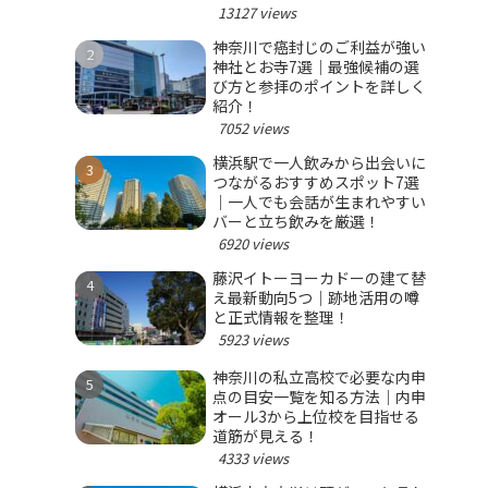
選ぼう！
13127 views
神奈川で癌封じのご利益が強い
神社とお寺7選｜最強候補の選
び方と参拝のポイントを詳しく
紹介！
7052 views
横浜駅で一人飲みから出会いに
つながるおすすめスポット7選
｜一人でも会話が生まれやすい
バーと立ち飲みを厳選！
6920 views
藤沢イトーヨーカドーの建て替
え最新動向5つ｜跡地活用の噂
と正式情報を整理！
5923 views
神奈川の私立高校で必要な内申
点の目安一覧を知る方法｜内申
オール3から上位校を目指せる
道筋が見える！
4333 views