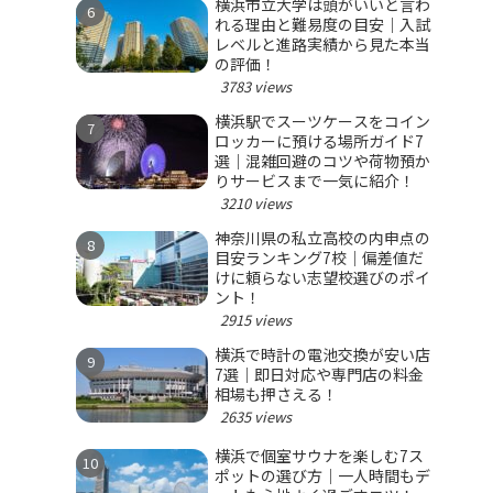
横浜市立大学は頭がいいと言わ
れる理由と難易度の目安｜入試
レベルと進路実績から見た本当
の評価！
3783 views
横浜駅でスーツケースをコイン
ロッカーに預ける場所ガイド7
選｜混雑回避のコツや荷物預か
りサービスまで一気に紹介！
3210 views
神奈川県の私立高校の内申点の
目安ランキング7校｜偏差値だ
けに頼らない志望校選びのポイ
ント！
2915 views
横浜で時計の電池交換が安い店
7選｜即日対応や専門店の料金
相場も押さえる！
2635 views
横浜で個室サウナを楽しむ7ス
ポットの選び方｜一人時間もデ