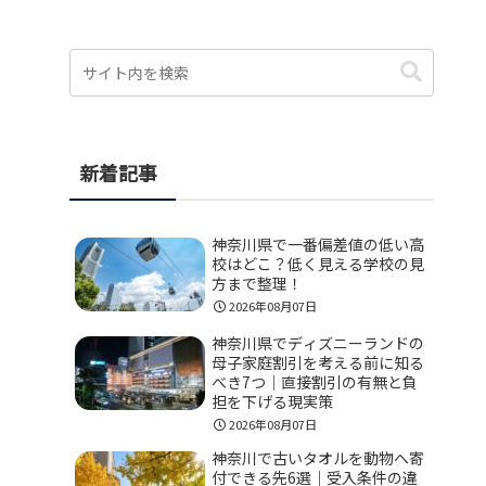
新着記事
神奈川県で一番偏差値の低い高
校はどこ？低く見える学校の見
方まで整理！
2026年08月07日
神奈川県でディズニーランドの
母子家庭割引を考える前に知る
べき7つ｜直接割引の有無と負
担を下げる現実策
2026年08月07日
神奈川で古いタオルを動物へ寄
付できる先6選｜受入条件の違