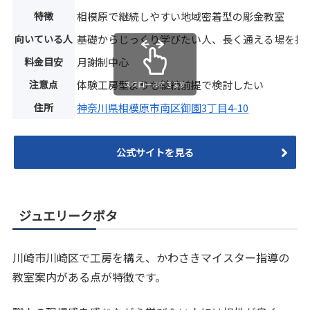
特徴
相模原で継続しやすい地域密着型の彫金教室
向いている人
基礎からじっくり学びたい人、長く通える場を探
料金目安
月謝制中心
注意点
体験工房型よりも継続前提で検討したい
スクロールできます
住所
神奈川県相模原市南区御園3丁目4-10
公式サイトを見る
ジュエリークボタ
川崎市川崎区で工房を構え、かわさきマイスター指導の
教室案内がある点が特徴です。