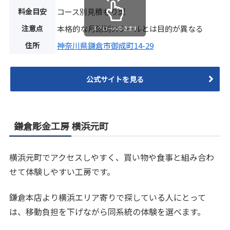
料金目安
コース別見積もり型
注意点
本格的な月謝制スクールとは目的が異なる
スクロールできます
住所
神奈川県鎌倉市御成町14-29
公式サイトを見る
鎌倉彫金工房 横浜元町
横浜元町でアクセスしやすく、買い物や食事と組み合わ
せて体験しやすい工房です。
鎌倉本店より横浜エリア寄りで探している人にとって
は、移動負担を下げながら同系統の体験を選べます。