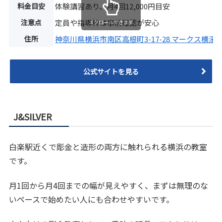
料金目安
体験講習あり、月4回12,000円目安
注意点
定員や指導枠は事前確認が安心
スクロールできます
住所
神奈川県横浜市南区高根町3-17-28 マークス横濱阪
公式サイトを見る
J&SILVER
白楽駅近くで彫金と造形の両方に触れられる横浜の教室
です。
月1回から月4回までの幅が見えやすく、まずは無理のな
いペースで始めたい人にも合わせやすいです。