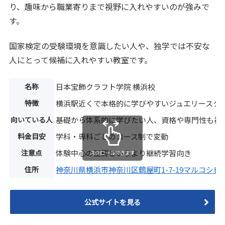
り、趣味から職業寄りまで視野に入れやすいのが強みで
す。
国家検定の受験環境を意識したい人や、独学では不安な
人にとって候補に入れやすい教室です。
名称
日本宝飾クラフト学院 横浜校
特徴
横浜駅近くで本格的に学びやすいジュエリースク
向いている人
基礎から体系的に学びたい人、資格や専門性も視
料金目安
学科・専科ごとのコース制で変動
注意点
体験中心の工房というより継続学習向き
スクロールできます
住所
神奈川県横浜市神奈川区鶴屋町1-7-19マルコシビ
公式サイトを見る