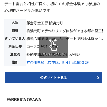
デート需要と相性が良く、初めての彫金体験でも参加の
心理的ハードルが低いです。
名称
鎌倉彫金工房 横浜元町
特徴
横浜元町で手作りリング体験ができる都市型工房
向いている人
横浜方面で探したい人、デートで彫金体験をした
料金目安
コース別見積もり型
注意点
継続受講より体験利用の色が強い
スクロールできます
住所
神奈川県横浜市中区元町4丁目163-3 2F
公式サイトを見る
FABBRICA OSAWA