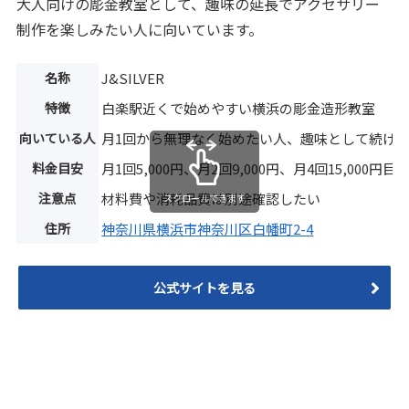
大人向けの彫金教室として、趣味の延長でアクセサリー
制作を楽しみたい人に向いています。
名称
J&SILVER
特徴
白楽駅近くで始めやすい横浜の彫金造形教室
向いている人
月1回から無理なく始めたい人、趣味として続け
料金目安
月1回5,000円、月2回9,000円、月4回15,000円目
注意点
材料費や消耗品費は別途確認したい
スクロールできます
住所
神奈川県横浜市神奈川区白幡町2-4
公式サイトを見る