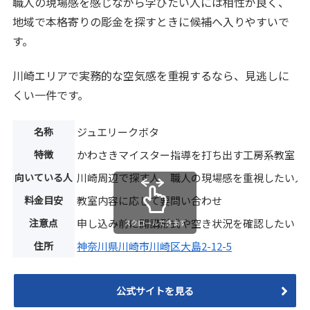
職人の現場感を感じながら学びたい人には相性が良く、
地域で本格寄りの彫金を探すときに候補へ入りやすいで
す。
川崎エリアで実務的な空気感を重視するなら、見逃しに
くい一件です。
名称
ジュエリークボタ
特徴
かわさきマイスター指導を打ち出す工房系教室
向いている人
川崎周辺で探す人、職人の現場感を重視したい人
料金目安
教室内容に応じて要問い合わせ
注意点
申し込み前に開講形式や空き状況を確認したい
スクロールできます
住所
神奈川県川崎市川崎区大島2-12-5
公式サイトを見る