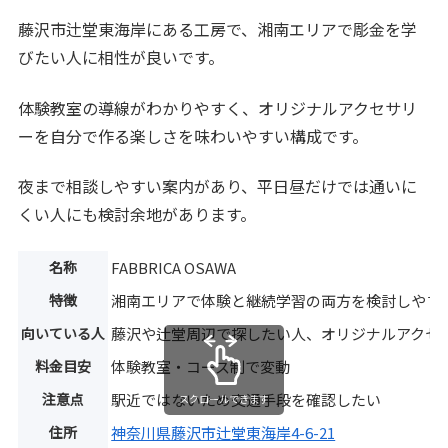
藤沢市辻堂東海岸にある工房で、湘南エリアで彫金を学
びたい人に相性が良いです。
体験教室の導線がわかりやすく、オリジナルアクセサリ
ーを自分で作る楽しさを味わいやすい構成です。
夜まで相談しやすい案内があり、平日昼だけでは通いに
くい人にも検討余地があります。
名称
FABBRICA OSAWA
特徴
湘南エリアで体験と継続学習の両方を検討しやす
向いている人
藤沢や辻堂周辺で探したい人、オリジナルアクセ
料金目安
体験教室・コース制で変動
注意点
駅近ではないため交通手段を確認したい
スクロールできます
住所
神奈川県藤沢市辻堂東海岸4-6-21