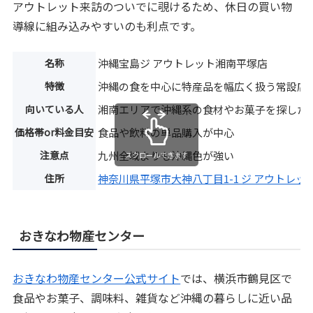
アウトレット来訪のついでに覗けるため、休日の買い物
導線に組み込みやすいのも利点です。
名称
沖縄宝島ジ アウトレット湘南平塚店
特徴
沖縄の食を中心に特産品を幅広く扱う常設店
向いている人
湘南エリアで沖縄系の食材やお菓子を探した
価格帯or料金目安
食品や飲料の単品購入が中心
注意点
九州全域よりも沖縄色が強い
スクロールできます
住所
神奈川県平塚市大神八丁目1-1 ジ アウトレッ
おきなわ物産センター
おきなわ物産センター公式サイト
では、横浜市鶴見区で
食品やお菓子、調味料、雑貨など沖縄の暮らしに近い品