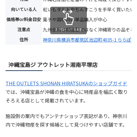
向いている人
紅いもタルトやちんすこうを手早く買いたい
価格帯or料金目安
菓子や調味料の単品購入が中心
注意点
九州全県の網羅型ではなく沖縄寄りの品ぞろ
スクロールできます
住所
神奈川県横浜市都筑区池辺町4035-1 ららぽ
沖縄宝島ジ アウトレット湘南平塚店
THE OUTLETS SHONAN HIRATSUKAのショップガイド
では、沖縄宝島が沖縄の食を中心に特産品を幅広く取り
そろえる店として掲載されています。
施設側の案内でもアンテナショップ表記があり、神奈川
内で沖縄物産を探す候補として見つけやすい店舗です。