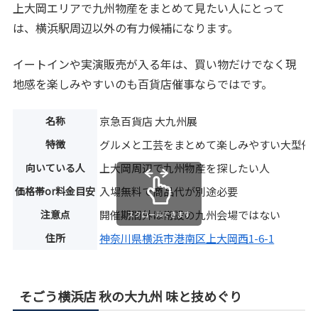
上大岡エリアで九州物産をまとめて見たい人にとって
は、横浜駅周辺以外の有力候補になります。
イートインや実演販売が入る年は、買い物だけでなく現
地感を楽しみやすいのも百貨店催事ならではです。
名称
京急百貨店 大九州展
特徴
グルメと工芸をまとめて楽しみやすい大型催
向いている人
上大岡周辺で九州物産を探したい人
価格帯or料金目安
入場無料で商品代が別途必要
注意点
開催期間外は常設の九州会場ではない
スクロールできます
住所
神奈川県横浜市港南区上大岡西1-6-1
そごう横浜店 秋の大九州 味と技めぐり