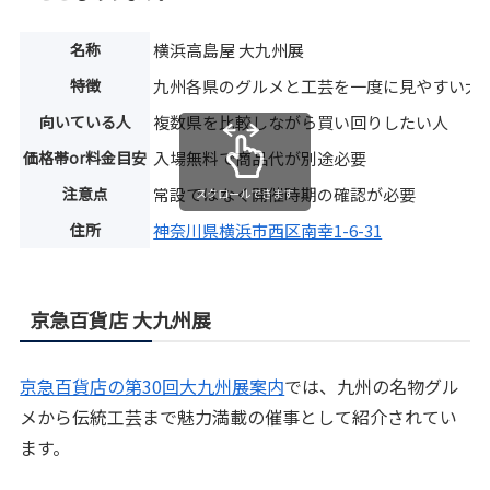
名称
横浜高島屋 大九州展
特徴
九州各県のグルメと工芸を一度に見やすい大
向いている人
複数県を比較しながら買い回りしたい人
価格帯or料金目安
入場無料で商品代が別途必要
注意点
常設ではなく開催時期の確認が必要
スクロールできます
住所
神奈川県横浜市西区南幸1-6-31
京急百貨店 大九州展
京急百貨店の第30回大九州展案内
では、九州の名物グル
メから伝統工芸まで魅力満載の催事として紹介されてい
ます。