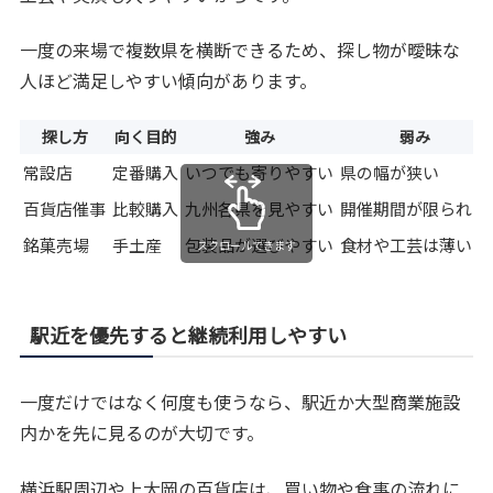
一度の来場で複数県を横断できるため、探し物が曖昧な
人ほど満足しやすい傾向があります。
探し方
向く目的
強み
弱み
常設店
定番購入
いつでも寄りやすい
県の幅が狭い
百貨店催事
比較購入
九州各県を見やすい
開催期間が限られる
銘菓売場
手土産
包装品が選びやすい
食材や工芸は薄い
スクロールできます
駅近を優先すると継続利用しやすい
一度だけではなく何度も使うなら、駅近か大型商業施設
内かを先に見るのが大切です。
横浜駅周辺や上大岡の百貨店は、買い物や食事の流れに