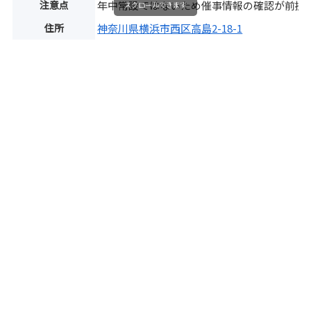
注意点
年中常設ではないため催事情報の確認が前提
スクロールできます
住所
神奈川県横浜市西区高島2-18-1