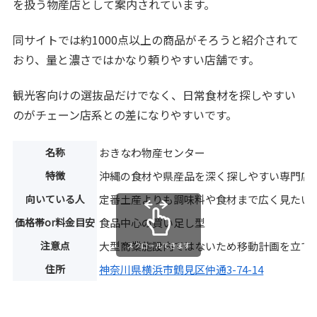
を扱う物産店として案内されています。
同サイトでは約1000点以上の商品がそろうと紹介されて
おり、量と濃さではかなり頼りやすい店舗です。
観光客向けの選抜品だけでなく、日常食材を探しやすい
のがチェーン店系との差になりやすいです。
名称
おきなわ物産センター
特徴
沖縄の食材や県産品を深く探しやすい専門店
向いている人
定番土産よりも調味料や食材まで広く見たい
価格帯or料金目安
食品中心の買い足し型
注意点
大型商業施設内ではないため移動計画を立て
スクロールできます
住所
神奈川県横浜市鶴見区仲通3-74-14