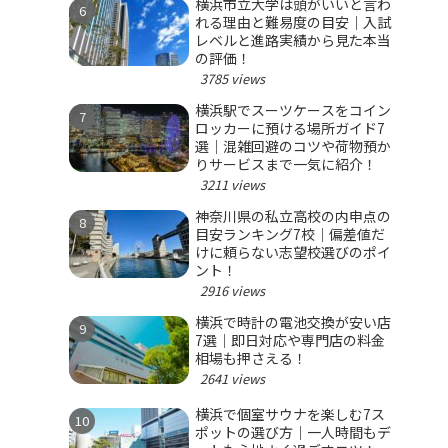
横浜市立大学は頭がいいと言わ
れる理由と難易度の目安｜入試
レベルと進路実績から見た本当
の評価！
3785 views
横浜駅でスーツケースをコイン
ロッカーに預ける場所ガイド7
選｜混雑回避のコツや荷物預か
りサービスまで一気に紹介！
3211 views
神奈川県の私立高校の内申点の
目安ランキング7校｜偏差値だ
けに頼らない志望校選びのポイ
ント！
2916 views
横浜で時計の電池交換が安い店
7選｜即日対応や専門店の料金
相場も押さえる！
2641 views
横浜で個室サウナを楽しむ7ス
ポットの選び方｜一人時間もデ