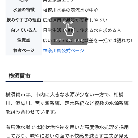
水源の特徴
相模川水系の表流水が中心
飲みやすさの理由
広域運用で品質が安定しやすい
向いている人
日常生活で無難に使える水を求める人
注意点
広いエリアのため地域差を一括では語れない
スクロールできます
参考ページ
神奈川県公式ページ
横須賀市
横須賀市は、市内に大きな水源が少ない一方で、相模
川、酒匂川、宮ヶ瀬系統、走水系統など複数の水源系統
を組み合わせています。
有馬浄水場では粒状活性炭を用いた高度浄水処理を採用
しており、味やにおいの面で不快感を減らす工夫が見え