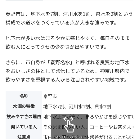
秦野市は、地下水を7割、河川水を1割、県水を2割という
構成で水道水をつくっている点が大きな強みです。
地下水が多い水はまろやかに感じやすく、毎日そのまま
飲む人にとってクセの少なさが出やすいです。
さらに、市自身が「秦野名水」と呼ばれる良質な地下水
をおいしさの柱として発信しているため、神奈川県内で
飲みやすさを重視する人から注目されやすい地域です。
名称
秦野市
水源の特徴
地下水7割、河川水1割、県水2割
飲みやすさの理由
地下水比率が高く、まろやかさを感じやすい
向いている人
そのまま飲みたい人、コーヒーやお茶をよく
注意点
市内でも配水条件で体感差が出ることがある
スクロールできます