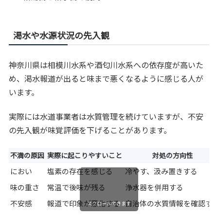
渇水や水源状況の先入観
神奈川県は相模川水系や酒匂川水系への依存度が高いた
め、渇水報道が出ると味まで悪くなるように感じる人が
います。
実際には水道事業者は水質管理を続けていますが、不安
の先入観が味覚評価を下げることがあります。
不満の原因
実際に起こりやすいこと
対処の方向性
におい
塩素の存在を感じる
冷やす、汲み置きする
味の重さ
常温で後味が残る
浄水器を併用する
不安感
報道で印象が悪化する
自治体の水質情報を確認す
スクロールできます