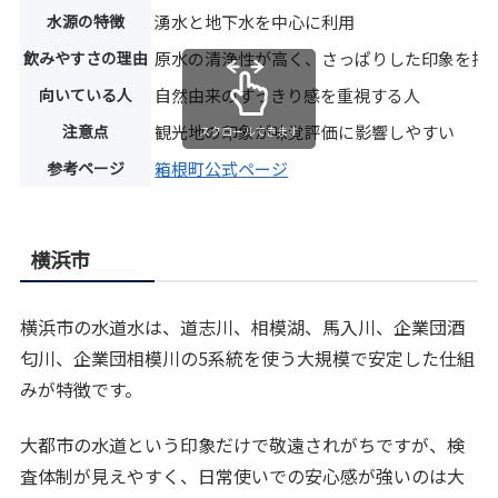
水源の特徴
湧水と地下水を中心に利用
飲みやすさの理由
原水の清浄性が高く、さっぱりした印象を持
向いている人
自然由来のすっきり感を重視する人
注意点
観光地の印象が味覚評価に影響しやすい
スクロールできます
参考ページ
箱根町公式ページ
横浜市
横浜市の水道水は、道志川、相模湖、馬入川、企業団酒
匂川、企業団相模川の5系統を使う大規模で安定した仕組
みが特徴です。
大都市の水道という印象だけで敬遠されがちですが、検
査体制が見えやすく、日常使いでの安心感が強いのは大