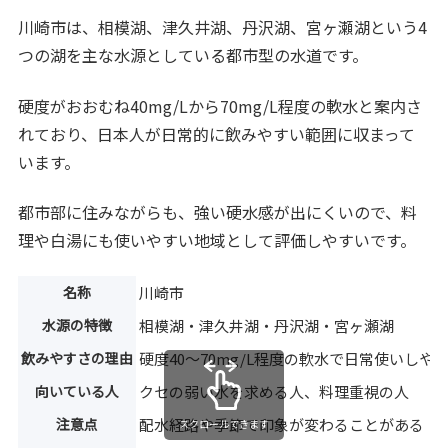
川崎市は、相模湖、津久井湖、丹沢湖、宮ヶ瀬湖という4
つの湖を主な水源としている都市型の水道です。
硬度がおおむね40mg/Lから70mg/L程度の軟水と案内さ
れており、日本人が日常的に飲みやすい範囲に収まって
います。
都市部に住みながらも、強い硬水感が出にくいので、料
理や白湯にも使いやすい地域として評価しやすいです。
名称
川崎市
水源の特徴
相模湖・津久井湖・丹沢湖・宮ヶ瀬湖
飲みやすさの理由
硬度40〜70mg/L程度の軟水で日常使いしや
向いている人
クセの弱い水を求める人、料理重視の人
注意点
配水経路や季節で印象が変わることがある
スクロールできます