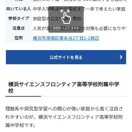
向いている人
中学入学時点から高校まで一体で考えたい家庭
学校タイプ
併設型の公立中高一貫校
注意点
人気が高く、適性検査型の対策も必要になりやす
スクロールできます
住所
横浜市港南区東永谷2丁目1-1周辺
公式サイトを見る
横浜サイエンスフロンティア高等学校附属中学
校
理数系や探究型学習への関心が強い家庭から高く注目さ
れやすいのが、横浜サイエンスフロンティア高等学校附
属中学校です。