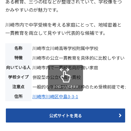
ある教育、三つの柱などが整理されていて、学校像をつ
かみやすいのが魅力です。
川崎市内で中学受検を考える家庭にとって、地域密着と
一貫教育を両立して見やすい代表的な候補です。
名称
川崎市立川崎高等学校附属中学校
特徴
川崎市の公立一貫教育を具体的に比較しやすい
向いている人
川崎市内で一貫校志向が強い家庭
学校タイプ
併設型の公立中高一貫校
注意点
一般的な学区進学とは別枠のため受検前提で考え
スクロールできます
住所
川崎市川崎区中島3-3-1
公式サイトを見る