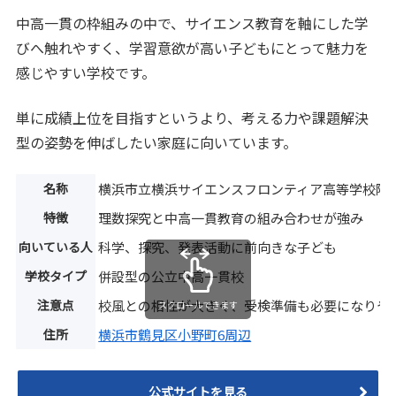
中高一貫の枠組みの中で、サイエンス教育を軸にした学
びへ触れやすく、学習意欲が高い子どもにとって魅力を
感じやすい学校です。
単に成績上位を目指すというより、考える力や課題解決
型の姿勢を伸ばしたい家庭に向いています。
名称
横浜市立横浜サイエンスフロンティア高等学校附
特徴
理数探究と中高一貫教育の組み合わせが強み
向いている人
科学、探究、発表活動に前向きな子ども
学校タイプ
併設型の公立中高一貫校
注意点
校風との相性が大きく、受検準備も必要になりや
スクロールできます
住所
横浜市鶴見区小野町6周辺
公式サイトを見る