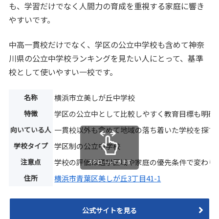
も、学習だけでなく人間力の育成を重視する家庭に響き
やすいです。
中高一貫校だけでなく、学区の公立中学校も含めて神奈
川県の公立中学校ランキングを見たい人にとって、基準
校として使いやすい一校です。
名称
横浜市立美しが丘中学校
特徴
学区の公立中として比較しやすく教育目標も明確
向いている人
一貫校以外も含めて地域の落ち着いた学校を探す
学校タイプ
学区制の公立中学校
注意点
学校の評価は通学区域や家庭の優先条件で変わり
スクロールできます
住所
横浜市青葉区美しが丘3丁目41-1
公式サイトを見る