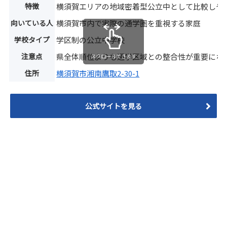
特徴
横須賀エリアの地域密着型公立中として比較しや
向いている人
横須賀市内で実際の通学圏を重視する家庭
学校タイプ
学区制の公立中学校
注意点
県全体順位よりも通学区域との整合性が重要にな
スクロールできます
住所
横須賀市湘南鷹取2-30-1
公式サイトを見る