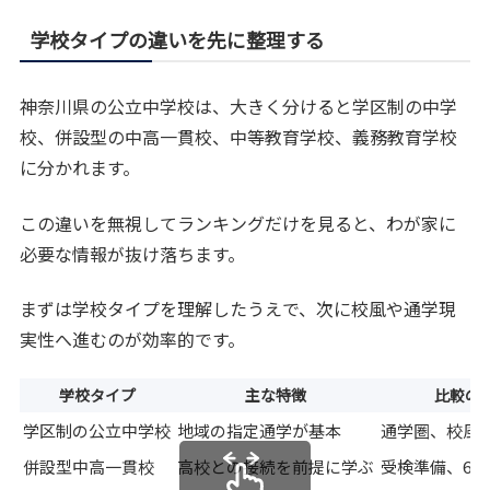
学校タイプの違いを先に整理する
神奈川県の公立中学校は、大きく分けると学区制の中学
校、併設型の中高一貫校、中等教育学校、義務教育学校
に分かれます。
この違いを無視してランキングだけを見ると、わが家に
必要な情報が抜け落ちます。
まずは学校タイプを理解したうえで、次に校風や通学現
実性へ進むのが効率的です。
学校タイプ
主な特徴
比較の
学区制の公立中学校
地域の指定通学が基本
通学圏、校風
併設型中高一貫校
高校との接続を前提に学ぶ
受検準備、6