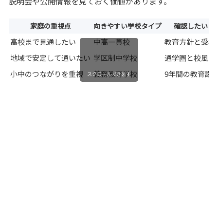
説明会や公開情報を見ておく価値があります。
家庭の重視点
向きやすい学校タイプ
確認したいこ
高校まで見通したい
中高一貫校
教育方針と受検
地域で安定して通いたい
学区制中学校
通学圏と校風
小中のつながりを重視
義務教育学校
9年間の教育設
スクロールできます