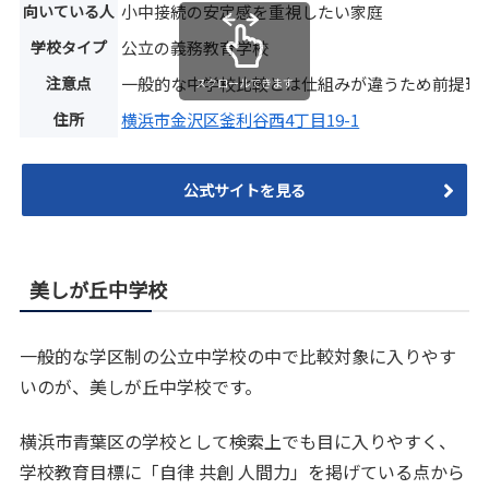
向いている人
小中接続の安定感を重視したい家庭
学校タイプ
公立の義務教育学校
注意点
一般的な中学校比較とは仕組みが違うため前提理
スクロールできます
住所
横浜市金沢区釜利谷西4丁目19-1
公式サイトを見る
美しが丘中学校
一般的な学区制の公立中学校の中で比較対象に入りやす
いのが、美しが丘中学校です。
横浜市青葉区の学校として検索上でも目に入りやすく、
学校教育目標に「自律 共創 人間力」を掲げている点から