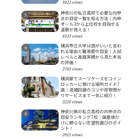
5923 views
神奈川の私立高校で必要な内申
点の目安一覧を知る方法｜内申
オール3から上位校を目指せる
道筋が見える！
4333 views
横浜市立大学は頭がいいと言わ
れる理由と難易度の目安｜入試
レベルと進路実績から見た本当
の評価！
3783 views
横浜駅でスーツケースをコイン
ロッカーに預ける場所ガイド7
選｜混雑回避のコツや荷物預か
りサービスまで一気に紹介！
3210 views
神奈川県の私立高校の内申点の
目安ランキング7校｜偏差値だ
けに頼らない志望校選びのポイ
ント！
2915 views