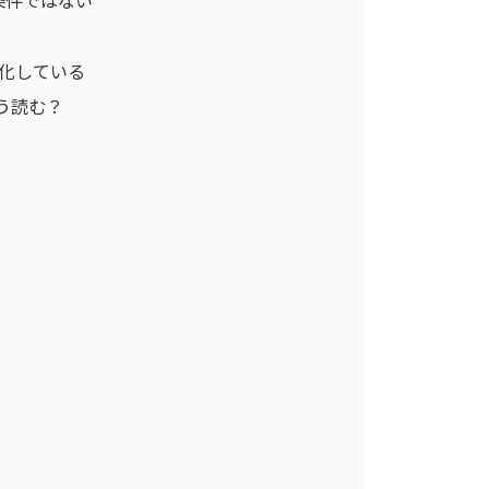
条件ではない
化している
う読む？