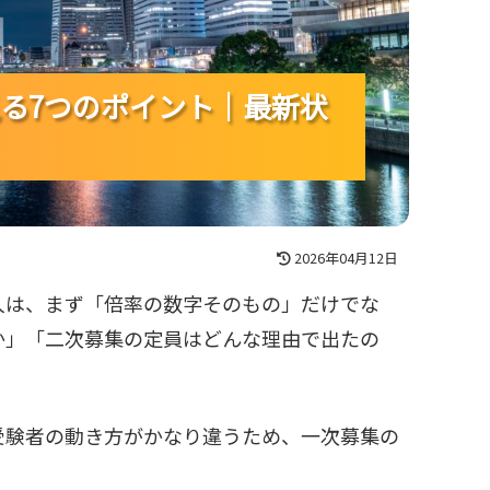
る7つのポイント｜最新状
る7つのポイント｜最新状
る7つのポイント｜最新状
2026年04月12日
人は、まず「倍率の数字そのもの」だけでな
か」「二次募集の定員はどんな理由で出たの
受験者の動き方がかなり違うため、一次募集の