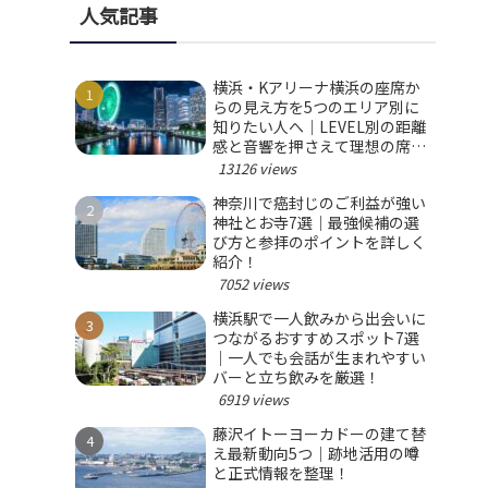
人気記事
横浜・Kアリーナ横浜の座席か
らの見え方を5つのエリア別に
知りたい人へ｜LEVEL別の距離
感と音響を押さえて理想の席を
選ぼう！
13126 views
神奈川で癌封じのご利益が強い
神社とお寺7選｜最強候補の選
び方と参拝のポイントを詳しく
紹介！
7052 views
横浜駅で一人飲みから出会いに
つながるおすすめスポット7選
｜一人でも会話が生まれやすい
バーと立ち飲みを厳選！
6919 views
藤沢イトーヨーカドーの建て替
え最新動向5つ｜跡地活用の噂
と正式情報を整理！