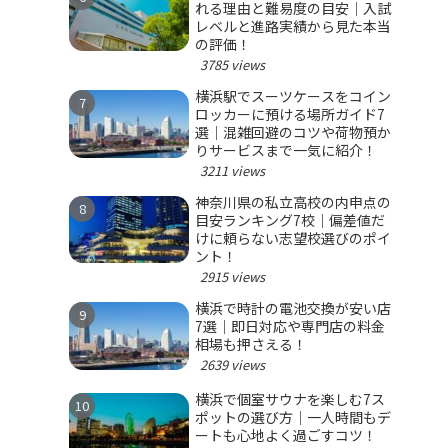
れる理由と難易度の目安｜入試
レベルと進路実績から見た本当
の評価！
3785 views
横浜駅でスーツケースをコイン
ロッカーに預ける場所ガイド7
選｜混雑回避のコツや荷物預か
りサービスまで一気に紹介！
3211 views
神奈川県の私立高校の内申点の
目安ランキング7校｜偏差値だ
けに頼らない志望校選びのポイ
ント！
2915 views
横浜で時計の電池交換が安い店
7選｜即日対応や専門店の料金
相場も押さえる！
2639 views
横浜で個室サウナを楽しむ7ス
ポットの選び方｜一人時間もデ
ートも心地よく過ごすコツ！