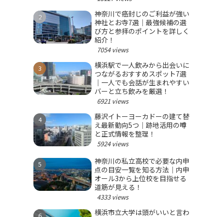
神奈川で癌封じのご利益が強い
神社とお寺7選｜最強候補の選
び方と参拝のポイントを詳しく
紹介！
7054 views
横浜駅で一人飲みから出会いに
つながるおすすめスポット7選
｜一人でも会話が生まれやすい
バーと立ち飲みを厳選！
6921 views
藤沢イトーヨーカドーの建て替
え最新動向5つ｜跡地活用の噂
と正式情報を整理！
5924 views
神奈川の私立高校で必要な内申
点の目安一覧を知る方法｜内申
オール3から上位校を目指せる
道筋が見える！
4333 views
横浜市立大学は頭がいいと言わ