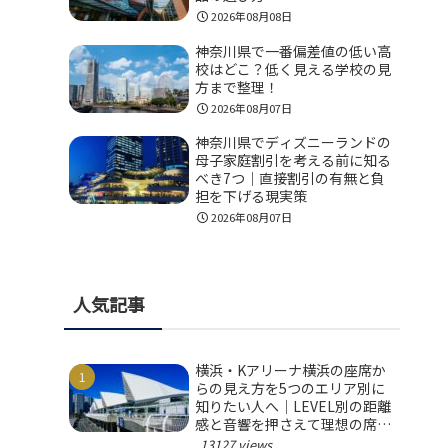
2026年08月08日
神奈川県で一番偏差値の低い高
校はどこ？低く見える学校の見
方まで整理！
2026年08月07日
神奈川県でディズニーランドの
母子家庭割引を考える前に知る
べき7つ｜直接割引の有無と負
担を下げる現実策
2026年08月07日
人気記事
横浜・Kアリーナ横浜の座席か
らの見え方を5つのエリア別に
知りたい人へ｜LEVEL別の距離
感と音響を押さえて理想の席を
選ぼう！
13127 views