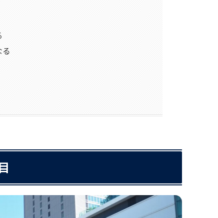
る
なる
目