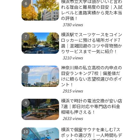
横浜市立大学は頭がいいと言わ
れる理由と難易度の目安｜入試
レベルと進路実績から見た本当
の評価！
3780 views
横浜駅でスーツケースをコイン
ロッカーに預ける場所ガイド7
選｜混雑回避のコツや荷物預か
りサービスまで一気に紹介！
3210 views
神奈川県の私立高校の内申点の
目安ランキング7校｜偏差値だ
けに頼らない志望校選びのポイ
ント！
2915 views
横浜で時計の電池交換が安い店
7選｜即日対応や専門店の料金
相場も押さえる！
2633 views
横浜で個室サウナを楽しむ7ス
ポットの選び方｜一人時間もデ