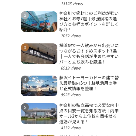
選ぼう！
13126 views
神奈川で癌封じのご利益が強い
神社とお寺7選｜最強候補の選
び方と参拝のポイントを詳しく
紹介！
7052 views
横浜駅で一人飲みから出会いに
つながるおすすめスポット7選
｜一人でも会話が生まれやすい
バーと立ち飲みを厳選！
6919 views
藤沢イトーヨーカドーの建て替
え最新動向5つ｜跡地活用の噂
と正式情報を整理！
5923 views
神奈川の私立高校で必要な内申
点の目安一覧を知る方法｜内申
オール3から上位校を目指せる
道筋が見える！
4332 views