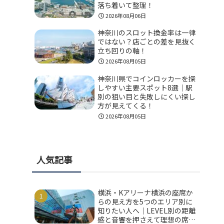
落ち着いて整理！
2026年08月06日
神奈川のスロット換金率は一律
ではない？店ごとの差を見抜く
立ち回りの軸！
2026年08月05日
神奈川県でコインロッカーを探
しやすい主要スポット8選｜駅
別の狙い目と失敗しにくい探し
方が見えてくる！
2026年08月05日
人気記事
横浜・Kアリーナ横浜の座席か
らの見え方を5つのエリア別に
知りたい人へ｜LEVEL別の距離
感と音響を押さえて理想の席を