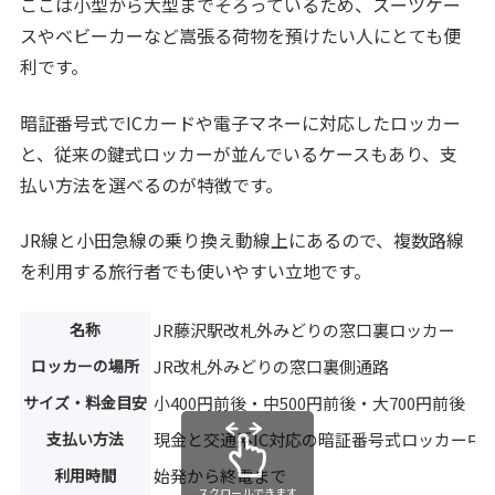
ここは小型から大型までそろっているため、スーツケー
スやベビーカーなど嵩張る荷物を預けたい人にとても便
利です。
暗証番号式でICカードや電子マネーに対応したロッカー
と、従来の鍵式ロッカーが並んでいるケースもあり、支
払い方法を選べるのが特徴です。
JR線と小田急線の乗り換え動線上にあるので、複数路線
を利用する旅行者でも使いやすい立地です。
名称
JR藤沢駅改札外みどりの窓口裏ロッカー
ロッカーの場所
JR改札外みどりの窓口裏側通路
サイズ・料金目安
小400円前後・中500円前後・大700円前後
支払い方法
現金と交通系IC対応の暗証番号式ロッカー中
利用時間
始発から終電まで
スクロールできます