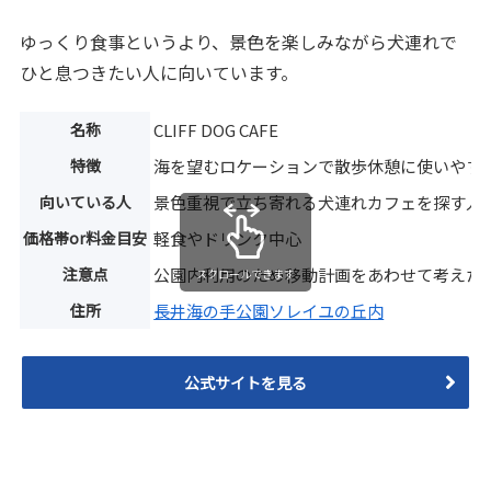
ゆっくり食事というより、景色を楽しみながら犬連れで
ひと息つきたい人に向いています。
名称
CLIFF DOG CAFE
特徴
海を望むロケーションで散歩休憩に使いやす
向いている人
景色重視で立ち寄れる犬連れカフェを探す人
価格帯or料金目安
軽食やドリンク中心
注意点
公園内利用のため移動計画をあわせて考えた
スクロールできます
住所
長井海の手公園ソレイユの丘内
公式サイトを見る