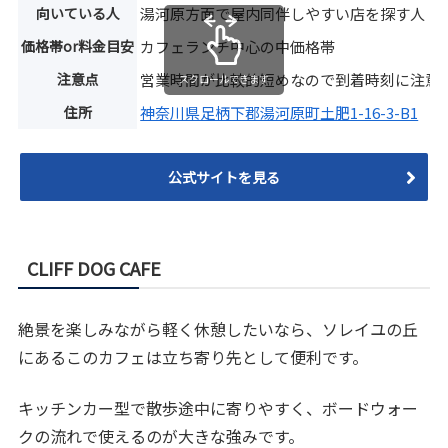
向いている人
湯河原方面で屋内同伴しやすい店を探す人
価格帯or料金目安
カフェランチ中心の中価格帯
注意点
営業時間が比較的短めなので到着時刻に注意
スクロールできます
住所
神奈川県足柄下郡湯河原町土肥1-16-3-B1
公式サイトを見る
CLIFF DOG CAFE
絶景を楽しみながら軽く休憩したいなら、ソレイユの丘
にあるこのカフェは立ち寄り先として便利です。
キッチンカー型で散歩途中に寄りやすく、ボードウォー
クの流れで使えるのが大きな強みです。