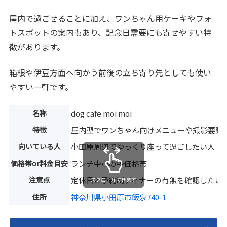
屋内で過ごせることに加え、ワンちゃん用ケーキやフォ
トスポットの案内もあり、記念日需要にも寄せやすい特
徴があります。
箱根や伊豆方面へ向かう前後の立ち寄り先としても使い
やすい一軒です。
名称
dog cafe moi moi
特徴
屋内型でワンちゃん向けメニューや撮影要素
向いている人
小田原周辺でゆっくり座って過ごしたい人
価格帯or料金目安
ランチ中心の中価格帯
注意点
定休日と予約制ディナーの有無を確認したい
スクロールできます
住所
神奈川県小田原市飯泉740-1