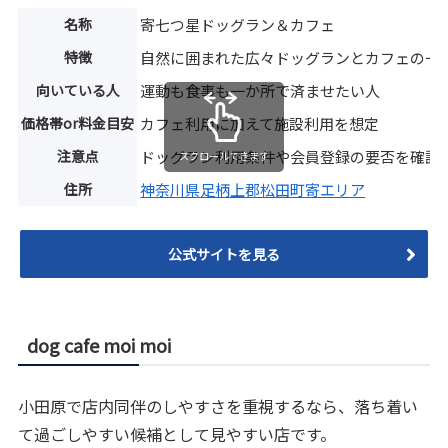
名称
寄七つ星ドッグラン＆カフェ
特徴
自然に囲まれた広々ドッグランとカフェの一
向いている人
運動も食事も一か所で済ませたい人
価格帯or料金目安
カフェ利用に加えて施設利用を想定
注意点
ドッグラン利用条件や会員登録の要否を確認
スクロールできます
住所
神奈川県足柄上郡松田町寄エリア
公式サイトを見る
dog cafe moi moi
小田原で店内同伴のしやすさを重視するなら、落ち着い
て過ごしやすい候補として見やすい店です。