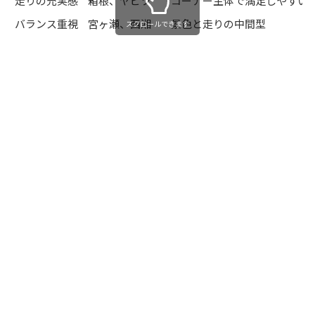
走りの充実感
箱根、ヤビツ
コーナー主体で満足しやすい
バランス重視
宮ヶ瀬、西湘
景色と走りの中間型
スクロールできます