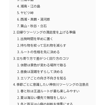
湘南・江の島
ヤビツ峠
西湘・真鶴・湯河原
葉山・秋谷・立石
日帰りツーリングの満足度を上げる準備
出発時間を早めに置く
持ち物を絞って忘れ物を減らす
ルートの性格を先に決める
立ち寄り方で差がつく回り方のコツ
休憩は景色が変わる場所で取る
昼食は混雑をずらして決める
エリアごとの向き不向きを知る
季節ごとに意識したい神奈川ツーリングの注意点
春と秋は王道ルートが最も楽しみやすい
夏は海沿い優先で無理をしない
冬と雨天は山側の判断を慎重にする