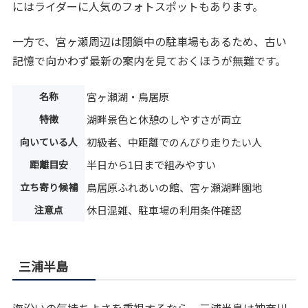
にはライダーに人気のフォトスポットもあります。
一方で、宮ヶ瀬周辺は閉鎖中の駐車場もあるため、古い
記憶で向かわず最新の案内を見ておくほうが無難です。
名称
宮ヶ瀬湖・鳥居原
特徴
湖畔景色と休憩のしやすさが両立
向いている人
初級者、中距離でのんびり走りたい人
距離目安
半日から1日まで組みやすい
立ち寄り候補
鳥居原ふれあいの館、宮ヶ瀬湖畔園地
注意点
休日混雑、駐車場の利用条件確認
三浦半島
海沿いの気持ちよさを重視するなら、三浦半島は神奈川