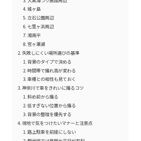
大黒海づり施設周辺
城ヶ島
立石公園周辺
七里ヶ浜周辺
湘南平
宮ヶ瀬湖
失敗しにくい場所選びの基準
背景のタイプで決める
時間帯で撮れ高が変わる
車種との相性も見ておく
神奈川で車をきれいに撮るコツ
斜め前から撮る
低すぎない位置から撮る
背景の整理を優先する
現地で気をつけたいマナーと注意点
路上駐車を前提にしない
観光地では早朝か平日が有利