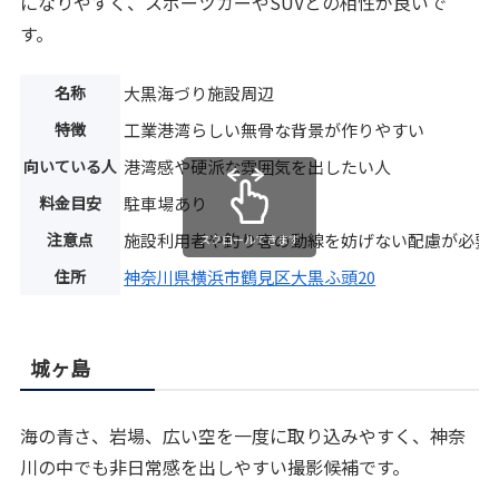
になりやすく、スポーツカーやSUVとの相性が良いで
す。
名称
大黒海づり施設周辺
特徴
工業港湾らしい無骨な背景が作りやすい
向いている人
港湾感や硬派な雰囲気を出したい人
料金目安
駐車場あり
注意点
施設利用者や釣り客の動線を妨げない配慮が必要
スクロールできます
住所
神奈川県横浜市鶴見区大黒ふ頭20
城ヶ島
海の青さ、岩場、広い空を一度に取り込みやすく、神奈
川の中でも非日常感を出しやすい撮影候補です。