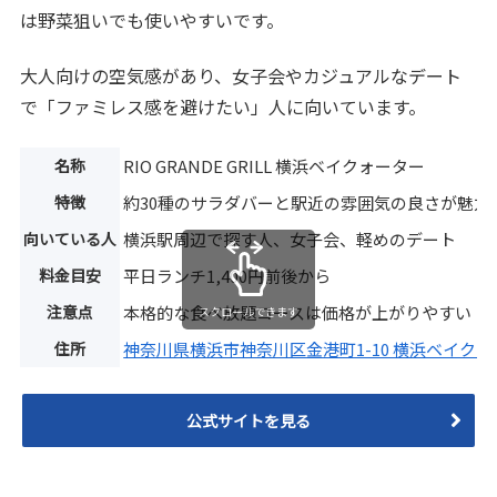
は野菜狙いでも使いやすいです。
大人向けの空気感があり、女子会やカジュアルなデート
で「ファミレス感を避けたい」人に向いています。
名称
RIO GRANDE GRILL 横浜ベイクォーター
特徴
約30種のサラダバーと駅近の雰囲気の良さが魅力
向いている人
横浜駅周辺で探す人、女子会、軽めのデート
料金目安
平日ランチ1,400円前後から
注意点
本格的な食べ放題コースは価格が上がりやすい
スクロールできます
住所
神奈川県横浜市神奈川区金港町1-10 横浜ベイクォ
公式サイトを見る