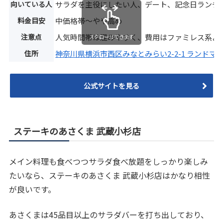
向いている人
サラダを主役にしたい人、デート、記念日ランチ
料金目安
中価格帯〜やや高め
注意点
人気時間帯は混みやすく、費用はファミレス系よ
スクロールできます
住所
神奈川県横浜市西区みなとみらい2-2-1 ランドマ
公式サイトを見る
ステーキのあさくま 武蔵小杉店
メイン料理も食べつつサラダ食べ放題をしっかり楽しみ
たいなら、ステーキのあさくま 武蔵小杉店はかなり相性
が良いです。
あさくまは45品目以上のサラダバーを打ち出しており、