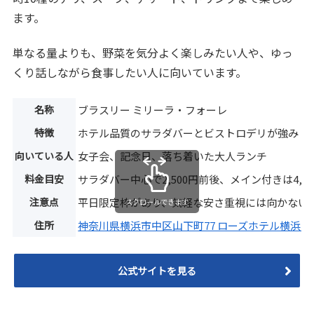
ます。
単なる量よりも、野菜を気分よく楽しみたい人や、ゆっ
くり話しながら食事したい人に向いています。
名称
ブラスリー ミリーラ・フォーレ
特徴
ホテル品質のサラダバーとビストロデリが強み
向いている人
女子会、記念日、落ち着いた大人ランチ
料金目安
サラダバー中心で2,500円前後、メイン付きは4,2
注意点
平日限定枠があり、気軽な安さ重視には向かない
スクロールできます
住所
神奈川県横浜市中区山下町77 ローズホテル横浜1F
公式サイトを見る