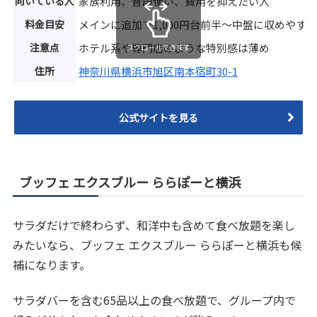
向いている人
家族利用、普段使い、費用を抑えたい人
料金目安
メインに追加で1,000円台前半〜中盤に収めやす
注意点
ホテル系や専門店のような特別感は薄め
スクロールできます
住所
神奈川県横浜市旭区南本宿町30-1
公式サイトを見る
ブッフェ エクスブルー ららぽーと横浜
サラダだけで終わらず、和洋中も含めて食べ放題を楽し
みたいなら、ブッフェ エクスブルー ららぽーと横浜も候
補になります。
サラダバーを含む65品以上の食べ放題で、グループ内で