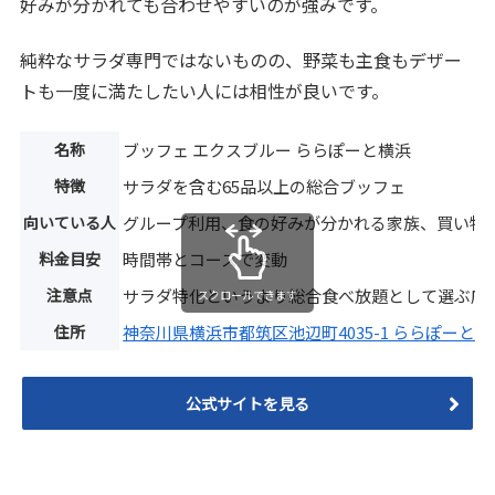
好みが分かれても合わせやすいのが強みです。
純粋なサラダ専門ではないものの、野菜も主食もデザー
トも一度に満たしたい人には相性が良いです。
名称
ブッフェ エクスブルー ららぽーと横浜
特徴
サラダを含む65品以上の総合ブッフェ
向いている人
グループ利用、食の好みが分かれる家族、買い物
料金目安
時間帯とコースで変動
注意点
サラダ特化というより総合食べ放題として選ぶ店
スクロールできます
住所
神奈川県横浜市都筑区池辺町4035-1 ららぽーと横浜
公式サイトを見る