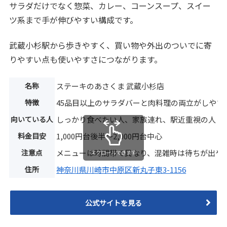
サラダだけでなく惣菜、カレー、コーンスープ、スイー
ツ系まで手が伸びやすい構成です。
武蔵小杉駅から歩きやすく、買い物や外出のついでに寄
りやすい点も使いやすさにつながります。
名称
ステーキのあさくま 武蔵小杉店
特徴
45品目以上のサラダバーと肉料理の両立がしやす
向いている人
しっかり食べたい人、家族連れ、駅近重視の人
料金目安
1,000円台後半〜2,000円台中心
注意点
メニューは時間帯で異なり、混雑時は待ちが出や
スクロールできます
住所
神奈川県川崎市中原区新丸子東3-1156
公式サイトを見る